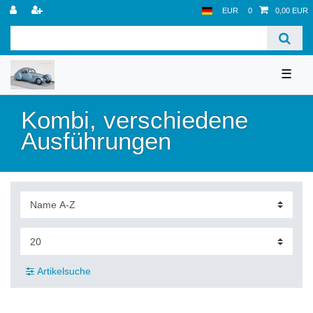
EUR
0
0,00 EUR
☰
Kombi, verschiedene
Ausführungen
Artikelsuche