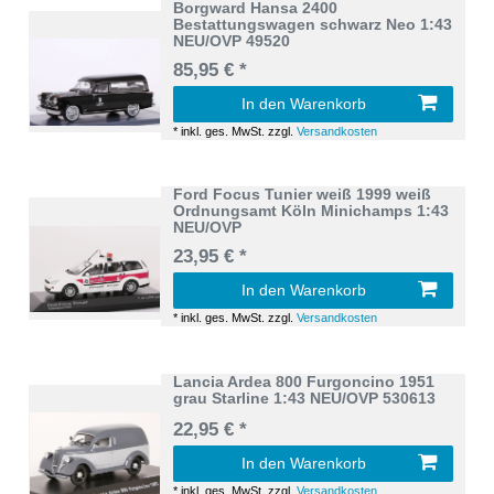
Borgward Hansa 2400
Bestattungswagen schwarz Neo 1:43
NEU/OVP 49520
85,95 € *
In den Warenkorb
*
inkl. ges. MwSt.
zzgl.
Versandkosten
Ford Focus Tunier weiß 1999 weiß
Ordnungsamt Köln Minichamps 1:43
NEU/OVP
23,95 € *
In den Warenkorb
*
inkl. ges. MwSt.
zzgl.
Versandkosten
Lancia Ardea 800 Furgoncino 1951
grau Starline 1:43 NEU/OVP 530613
22,95 € *
In den Warenkorb
*
inkl. ges. MwSt.
zzgl.
Versandkosten