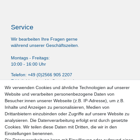
Service
Wir bearbeiten Ihre Fragen gerne
während unserer Geschäftszeiten.
Montags - Freitags:
10:00 - 16:00 Uhr
Telefon: +49 (0)2566 905 2207
E-Mail:
LissyInterMo@t-online.de
Wir verwenden Cookies und ähnliche Technologien auf unserer
Website und verarbeiten personenbezogene Daten von
Besucher:innen unserer Webseite (z.B. IP-Adresse), um z.B.
Inhalte und Anzeigen zu personalisieren, Medien von
News-Letter abonieren
Drittanbietern einzubinden oder Zugriffe auf unsere Website zu
analysieren. Die Datenverarbeitung erfolgt erst durch gesetzte
VORNAME
NACHNAME
Cookies. Wir teilen diese Daten mit Dritten, die wir in den
Einstellungen benennen.
Newsletter
E-MAIL **