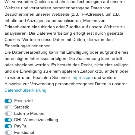
Wir verwenden Cookies und ähnliche Technologien auf unserer
Website und verarbeiten personenbezogene Daten von
Besucher:innen unserer Webseite (z.B. IP-Adresse), um z.B.
Inhalte und Anzeigen zu personalisieren, Medien von
News-Letter abonieren
Drittanbietern einzubinden oder Zugriffe auf unsere Website zu
analysieren. Die Datenverarbeitung erfolgt erst durch gesetzte
VORNAME
NACHNAME
Cookies. Wir teilen diese Daten mit Dritten, die wir in den
Einstellungen benennen.
Newsletter
E-MAIL **
Die Datenverarbeitung kann mit Einwilligung oder aufgrund eines
Honig
berechtigten Interesses erfolgen. Die Zustimmung kann erteilt
oder abgelehnt werden. Es besteht das Recht, nicht einzuwilligen
Hiermit bestätige ich, dass ich die
Daten­schutz­erklärung
gelesen habe. Meine
und die Einwilligung zu einem späteren Zeitpunkt zu ändern oder
Einwilligung kann ich jederzeit widerrufen.**
zu widerrufen. Beachten Sie unser
Impressum
und weitere
Hinweise zur Verwendung personenbezogener Daten in unserer
Abonnieren
Daten­schutz­erklärung
.
** Hierbei handelt es sich um ein Pflichtfeld.
Essenziell
Statistik
Externe Medien
Impressum
Daten­schutz­erklärung
AGB
DHL Wunschzustellung
PayPal
Funktional
Widerrufs­recht
Kontakt