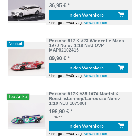
36,95 € *
In den Warenkorb
*
inkl. ges. MwSt.
zzgl.
Versandkosten
Porsche 917 K #23 Winner Le Mans
Neuheit
1970 Norev 1:18 NEU OVP
MAP02102415
89,90 € *
In den Warenkorb
*
inkl. ges. MwSt.
zzgl.
Versandkosten
Porsche 917K #35 1970 Martini &
Top-Artikel
Rossi, v.Lennep/Larrousse Norev
1:18 NEU 187580I
199,90 € *
1
Paket
In den Warenkorb
*
inkl. ges. MwSt.
zzgl.
Versandkosten