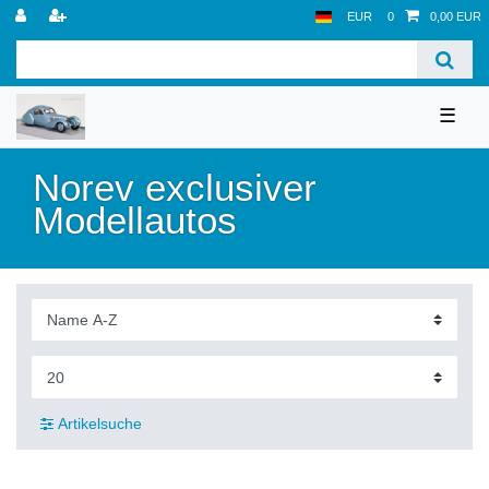
EUR
0
0,00 EUR
☰
Norev exclusiver
Modellautos
Artikelsuche