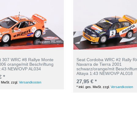
t 307 WRC #8 Rallye Monte
Seat Cordoba WRC #2 Rally 
006 orange/mit Beschriftung
Navarra de Tierra 2001
 1:43 NEW/OVP AL034
schwarz/orange/mit Beschriftu
Altaya 1:43 NEW/OVP AL018
€ *
27,95 € *
. MwSt.
zzgl.
Versandkosten
*
inkl. ges. MwSt.
zzgl.
Versandkosten