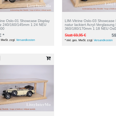
rine Oslo-01 Showcase Display
LIM-Vitrine Oslo-03 Showcase 
lz 240/160/145mm 1:24 NEU
natur lackiert Acryl-Verglasung
i00
360/180/170mm 1:18 NEU Os0
€ *
Statt 69,95 €
59
. MwSt.
zzgl.
Versandkosten
*
inkl. ges. MwSt.
zzgl.
Versandkosten