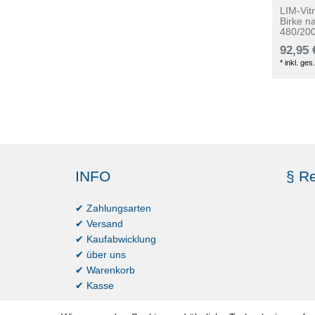
LIM-Vit
Birke n
480/20
92,95 
*
inkl. ges
INFO
§ Re
✔ Zahlungsarten
✔ Versand
✔ Kaufabwicklung
✔ über uns
✔ Warenkorb
✔ Kasse