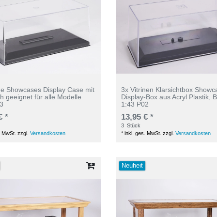
ine Showcases Display Case mit
3x Vitrinen Klarsichtbox Showc
h geeignet für alle Modelle
Display-Box aus Acryl Plastik,
03
1:43 P02
€ *
13,95 € *
3
Stück
. MwSt.
zzgl.
Versandkosten
*
inkl. ges. MwSt.
zzgl.
Versandkosten
Neuheit