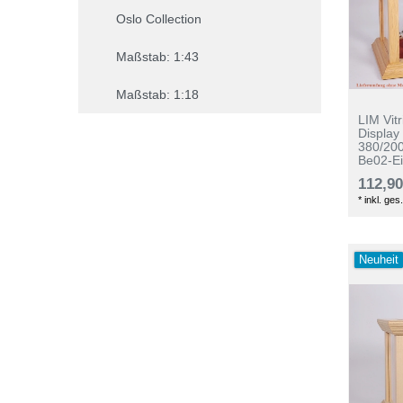
Oslo Collection
Maßstab: 1:43
Maßstab: 1:18
LIM Vit
Display
380/20
Be02-E
112,90
*
inkl. ges
Neuheit