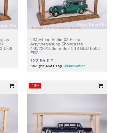
iglas
LIM Vitrine Berlin-03 Eiche
ox
Acrylverglasung Showcases
2-Ei08
440/220/180mm Box 1:18 NEU Be03-
Ei08
122,95 € *
*
inkl. ges. MwSt.
zzgl.
Versandkosten
-18%