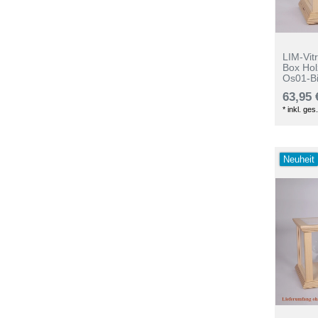
LIM-Vit
Box Ho
Os01-B
63,95 
*
inkl. ges
Neuheit