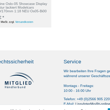
rine Oslo-05 Showcase Display
atur lackiert Modelcars
0/170mm 1:18 NEU Os05-Bi00
€ *
. MwSt.
zzgl.
Versandkosten
chtssicherheit
Service
Wir bearbeiten Ihre Fragen g
während unserer Geschäftsze
Montags - Freitags:
10:00 - 16:00 Uhr
Telefon: +49 (0)2566 905 22
E-Mail:
LissyInterMo@t-onlin