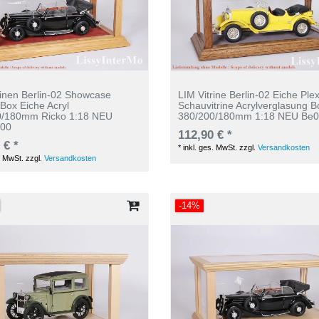
rinen Berlin-02 Showcase
LIM Vitrine Berlin-02 Eiche Plex
 Box Eiche Acryl
Schauvitrine Acrylverglasung B
0/180mm Ricko 1:18 NEU
380/200/180mm 1:18 NEU Be0
i00
112,90 € *
 € *
*
inkl. ges. MwSt.
zzgl.
Versandkosten
. MwSt.
zzgl.
Versandkosten
-14%