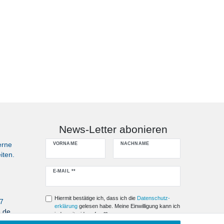
News-Letter abonieren
erne
VORNAME
NACHNAME
iten.
Newsletter
E-MAIL **
Honig
Hiermit bestätige ich, dass ich die
Daten­schutz­
07
erklärung
gelesen habe. Meine Einwilligung kann ich
e.de
jederzeit widerrufen.**