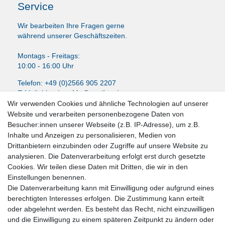
Service
Wir bearbeiten Ihre Fragen gerne
während unserer Geschäftszeiten.
Montags - Freitags:
10:00 - 16:00 Uhr
Telefon: +49 (0)2566 905 2207
E-Mail:
LissyInterMo@t-online.de
Wir verwenden Cookies und ähnliche Technologien auf unserer
Website und verarbeiten personenbezogene Daten von
Besucher:innen unserer Webseite (z.B. IP-Adresse), um z.B.
Inhalte und Anzeigen zu personalisieren, Medien von
News-Letter abonieren
Drittanbietern einzubinden oder Zugriffe auf unsere Website zu
analysieren. Die Datenverarbeitung erfolgt erst durch gesetzte
VORNAME
NACHNAME
Cookies. Wir teilen diese Daten mit Dritten, die wir in den
Einstellungen benennen.
Newsletter
E-MAIL **
Die Datenverarbeitung kann mit Einwilligung oder aufgrund eines
Honig
berechtigten Interesses erfolgen. Die Zustimmung kann erteilt
oder abgelehnt werden. Es besteht das Recht, nicht einzuwilligen
Hiermit bestätige ich, dass ich die
Daten­schutz­erklärung
gelesen habe. Meine
und die Einwilligung zu einem späteren Zeitpunkt zu ändern oder
Einwilligung kann ich jederzeit widerrufen.**