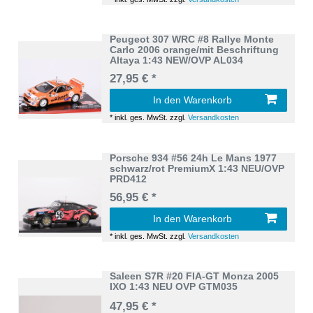
Peugeot 307 WRC #8 Rallye Monte
Carlo 2006 orange/mit Beschriftung
Altaya 1:43 NEW/OVP AL034
27,95 € *
In den Warenkorb
*
inkl. ges. MwSt.
zzgl.
Versandkosten
Porsche 934 #56 24h Le Mans 1977
schwarz/rot PremiumX 1:43 NEU/OVP
PRD412
56,95 € *
In den Warenkorb
*
inkl. ges. MwSt.
zzgl.
Versandkosten
Saleen S7R #20 FIA-GT Monza 2005
IXO 1:43 NEU OVP GTM035
47,95 € *