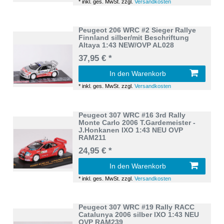
*
inkl. ges. MwSt.
zzgl.
Versandkosten
Peugeot 206 WRC #2 Sieger Rallye
Finnland silber/mit Beschriftung
Altaya 1:43 NEW/OVP AL028
37,95 € *
In den Warenkorb
*
inkl. ges. MwSt.
zzgl.
Versandkosten
Peugeot 307 WRC #16 3rd Rally
Monte Carlo 2006 T.Gardemeister -
J.Honkanen IXO 1:43 NEU OVP
RAM211
24,95 € *
In den Warenkorb
*
inkl. ges. MwSt.
zzgl.
Versandkosten
Peugeot 307 WRC #19 Rally RACC
Catalunya 2006 silber IXO 1:43 NEU
OVP RAM239