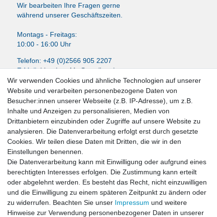
Wir bearbeiten Ihre Fragen gerne
während unserer Geschäftszeiten.
Montags - Freitags:
10:00 - 16:00 Uhr
Telefon: +49 (0)2566 905 2207
E-Mail:
LissyInterMo@t-online.de
Wir verwenden Cookies und ähnliche Technologien auf unserer
Website und verarbeiten personenbezogene Daten von
Besucher:innen unserer Webseite (z.B. IP-Adresse), um z.B.
Inhalte und Anzeigen zu personalisieren, Medien von
News-Letter abonieren
Drittanbietern einzubinden oder Zugriffe auf unsere Website zu
analysieren. Die Datenverarbeitung erfolgt erst durch gesetzte
VORNAME
NACHNAME
Cookies. Wir teilen diese Daten mit Dritten, die wir in den
Einstellungen benennen.
Newsletter
E-MAIL **
Die Datenverarbeitung kann mit Einwilligung oder aufgrund eines
Honig
berechtigten Interesses erfolgen. Die Zustimmung kann erteilt
oder abgelehnt werden. Es besteht das Recht, nicht einzuwilligen
Hiermit bestätige ich, dass ich die
Daten­schutz­erklärung
gelesen habe. Meine
und die Einwilligung zu einem späteren Zeitpunkt zu ändern oder
Einwilligung kann ich jederzeit widerrufen.**
zu widerrufen. Beachten Sie unser
Impressum
und weitere
Hinweise zur Verwendung personenbezogener Daten in unserer
Abonnieren