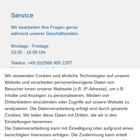
Service
Wir bearbeiten Ihre Fragen gerne
während unserer Geschäftszeiten.
Montags - Freitags:
10:00 - 16:00 Uhr
Telefon: +49 (0)2566 905 2207
E-Mail:
LissyInterMo@t-online.de
Wir verwenden Cookies und ähnliche Technologien auf unserer
Website und verarbeiten personenbezogene Daten von
Besucher:innen unserer Webseite (z.B. IP-Adresse), um z.B.
Inhalte und Anzeigen zu personalisieren, Medien von
News-Letter abonieren
Drittanbietern einzubinden oder Zugriffe auf unsere Website zu
analysieren. Die Datenverarbeitung erfolgt erst durch gesetzte
VORNAME
NACHNAME
Cookies. Wir teilen diese Daten mit Dritten, die wir in den
Einstellungen benennen.
Newsletter
E-MAIL **
Die Datenverarbeitung kann mit Einwilligung oder aufgrund eines
Honig
berechtigten Interesses erfolgen. Die Zustimmung kann erteilt