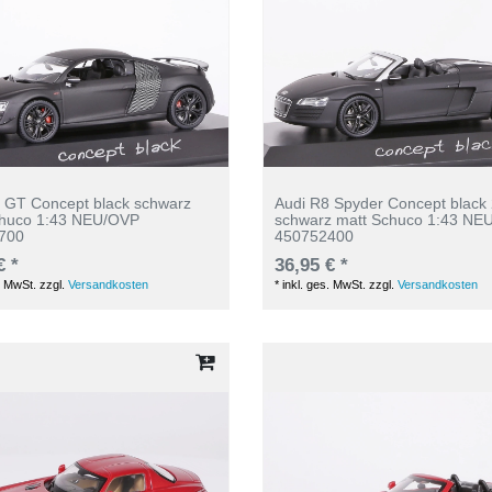
 GT Concept black schwarz
Audi R8 Spyder Concept black
chuco 1:43 NEU/OVP
schwarz matt Schuco 1:43 NE
700
450752400
€ *
36,95 € *
. MwSt.
zzgl.
Versandkosten
*
inkl. ges. MwSt.
zzgl.
Versandkosten