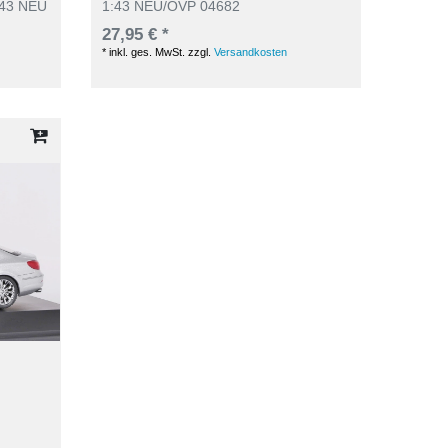
1:43 NEU
1:43 NEU/OVP 04682
27,95 € *
*
inkl. ges. MwSt.
zzgl.
Versandkosten