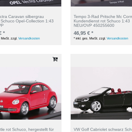
ctra Caravan silbergrau
Tempo 3-Rad Pritsche Mc Cor
c Schuco Opel-Collection 1:43
Kundendienst rot Schuco 1:43
VP
NEU/OVP 450255600
€ *
46,95 € *
. MwSt.
zzgl.
Versandkosten
*
inkl. ges. MwSt.
zzgl.
Versandkosten
le rot Schuco, hergestellt für
VW Golf Cabriolet schwarz Sch