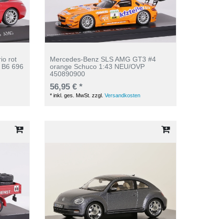
o rot
Mercedes-Benz SLS AMG GT3 #4
 B6 696
orange Schuco 1:43 NEU/OVP
450890900
56,95 € *
*
inkl. ges. MwSt.
zzgl.
Versandkosten