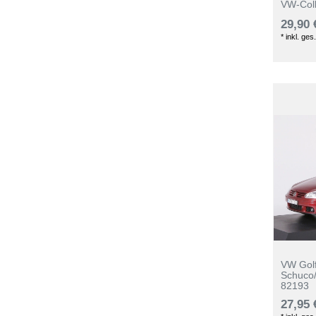
VW-Coll
29,90 
*
inkl. ges
VW Golf 
Schuco
82193
27,95 