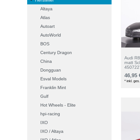
Altaya
Atlas
Autoart
AutoWorld
BOS
Century Dragon
Audi R8
China
matt S
450722
Dongguan
46,95 
Esval Models
*
inkl. ges
Franklin Mint
Gulf
Hot Wheels - Elite
hpi-racing
IXO
IXO / Altaya
IXO / Atlas