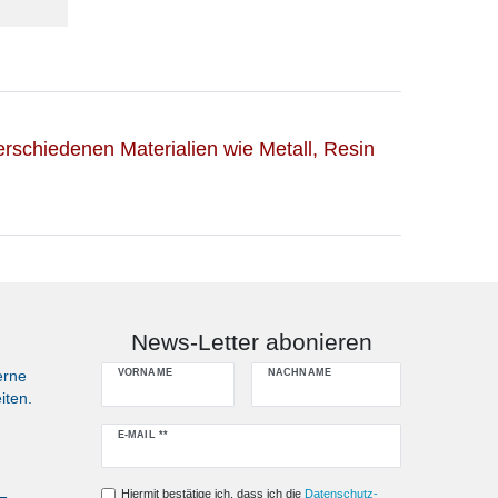
rschiedenen Materialien wie Metall, Resin
News-Letter abonieren
erne
VORNAME
NACHNAME
iten.
Newsletter
E-MAIL **
Honig
Hiermit bestätige ich, dass ich die
Daten­schutz­