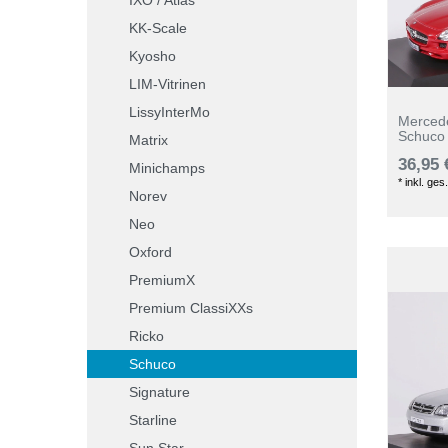
KK-Scale
Kyosho
LIM-Vitrinen
LissyInterMo
Merced
Schuco
Matrix
36,95 
Minichamps
*
inkl. ges
Norev
Neo
Oxford
PremiumX
Premium ClassiXXs
Ricko
Schuco
Signature
Starline
Sun Star