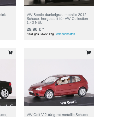
mick
VW Beetle dunkelgrau metallic 2012
Schuco, hergestellt für VW-Collection
1:43 NEU
29,90 € *
*
inkl. ges. MwSt.
zzgl.
Versandkosten
uco,
VW Golf V 2-türig rot metallic Schuco