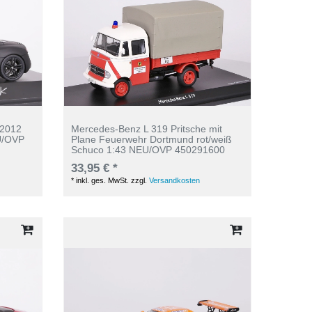
 2012
Mercedes-Benz L 319 Pritsche mit
U/OVP
Plane Feuerwehr Dortmund rot/weiß
Schuco 1:43 NEU/OVP 450291600
33,95 € *
*
inkl. ges. MwSt.
zzgl.
Versandkosten