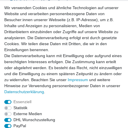
E-Mail:
LissyInterMo@t-online.de
Wir verwenden Cookies und ähnliche Technologien auf unserer
Website und verarbeiten personenbezogene Daten von
Besucher:innen unserer Webseite (z.B. IP-Adresse), um z.B.
Inhalte und Anzeigen zu personalisieren, Medien von
News-Letter abonieren
Drittanbietern einzubinden oder Zugriffe auf unsere Website zu
analysieren. Die Datenverarbeitung erfolgt erst durch gesetzte
VORNAME
NACHNAME
Cookies. Wir teilen diese Daten mit Dritten, die wir in den
Einstellungen benennen.
Newsletter
E-MAIL **
Die Datenverarbeitung kann mit Einwilligung oder aufgrund eines
Honig
berechtigten Interesses erfolgen. Die Zustimmung kann erteilt
oder abgelehnt werden. Es besteht das Recht, nicht einzuwilligen
Hiermit bestätige ich, dass ich die
Daten­schutz­erklärung
gelesen habe. Meine
und die Einwilligung zu einem späteren Zeitpunkt zu ändern oder
Einwilligung kann ich jederzeit widerrufen.**
zu widerrufen. Beachten Sie unser
Impressum
und weitere
Hinweise zur Verwendung personenbezogener Daten in unserer
Abonnieren
Daten­schutz­erklärung
.
** Hierbei handelt es sich um ein Pflichtfeld.
Essenziell
Statistik
Externe Medien
Impressum
Daten­schutz­erklärung
AGB
DHL Wunschzustellung
PayPal