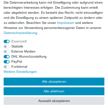
Newsletter
E-MAIL **
Die Datenverarbeitung kann mit Einwilligung oder aufgrund eines
Honig
berechtigten Interesses erfolgen. Die Zustimmung kann erteilt
oder abgelehnt werden. Es besteht das Recht, nicht einzuwilligen
Hiermit bestätige ich, dass ich die
Daten­schutz­erklärung
gelesen habe. Meine
und die Einwilligung zu einem späteren Zeitpunkt zu ändern oder
Einwilligung kann ich jederzeit widerrufen.**
zu widerrufen. Beachten Sie unser
Impressum
und weitere
Hinweise zur Verwendung personenbezogener Daten in unserer
Abonnieren
Daten­schutz­erklärung
.
** Hierbei handelt es sich um ein Pflichtfeld.
Essenziell
Statistik
Externe Medien
Impressum
Daten­schutz­erklärung
AGB
DHL Wunschzustellung
PayPal
Funktional
Widerrufs­recht
Kontakt
Vertrag widerrufen
Weitere Einstellungen
Alle akzeptieren
LissyInterMo Modellautos Modellbausätze Vitrinen Modellautos
bekannter Hersteller Autoart Minichamps 1:43 1:18 1:12
Alle ablehnen
Sonderangebote Top-Angebote Neu OVP Modelcars
Auswahl akzeptieren