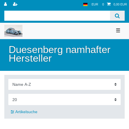
EUR
0
0,00 EUR
☰
Duesenberg namhafter
Hersteller
Artikelsuche