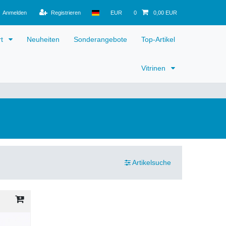
Anmelden
Registrieren
EUR
0
0,00 EUR
rt
Neuheiten
Sonderangebote
Top-Artikel
Vitrinen
Artikelsuche