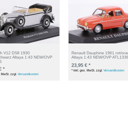
h V12 DS8 1930
Renault Dauphine 1961 rot/or
schwarz Altaya 1:43 NEW/OVP
Altaya 1:43 NEW/OVP ATL133
6
23,95 € *
€ *
*
inkl. ges. MwSt.
zzgl.
Versandkosten
. MwSt.
zzgl.
Versandkosten