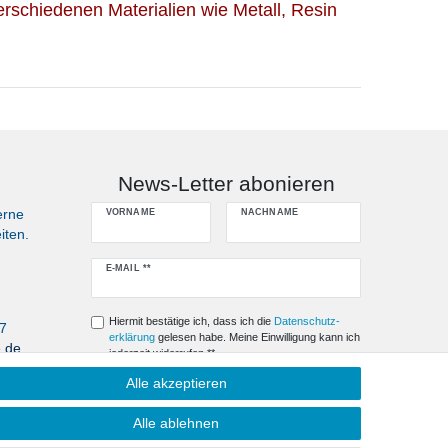
rschiedenen Materialien wie Metall, Resin
News-Letter abonieren
erne
VORNAME
NACHNAME
iten.
Newsletter
E-MAIL **
Honig
Hiermit bestätige ich, dass ich die
Daten­schutz­
07
erklärung
gelesen habe. Meine Einwilligung kann ich
e.de
jederzeit widerrufen.**
Alle akzeptieren
Abonnieren
Alle ablehnen
** Hierbei handelt es sich um ein Pflichtfeld.