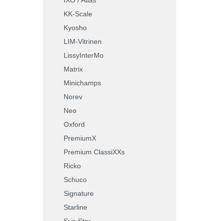
KK-Scale
Kyosho
LIM-Vitrinen
LissyInterMo
Matrix
Minichamps
Norev
Neo
Oxford
PremiumX
Premium ClassiXXs
Ricko
Schuco
Signature
Starline
Sun Star