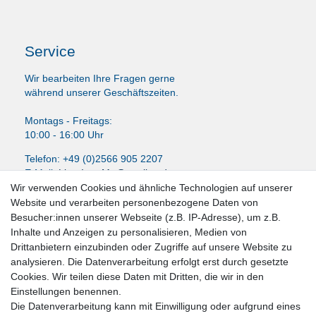
Service
Wir bearbeiten Ihre Fragen gerne
während unserer Geschäftszeiten.
Montags - Freitags:
10:00 - 16:00 Uhr
Telefon: +49 (0)2566 905 2207
E-Mail:
LissyInterMo@t-online.de
Wir verwenden Cookies und ähnliche Technologien auf unserer
Website und verarbeiten personenbezogene Daten von
Besucher:innen unserer Webseite (z.B. IP-Adresse), um z.B.
Inhalte und Anzeigen zu personalisieren, Medien von
News-Letter abonieren
Drittanbietern einzubinden oder Zugriffe auf unsere Website zu
analysieren. Die Datenverarbeitung erfolgt erst durch gesetzte
VORNAME
NACHNAME
Cookies. Wir teilen diese Daten mit Dritten, die wir in den
Einstellungen benennen.
Newsletter
E-MAIL **
Die Datenverarbeitung kann mit Einwilligung oder aufgrund eines
Honig