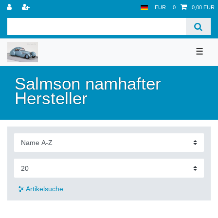
EUR
0
0,00 EUR
☰
Salmson namhafter
Hersteller
Artikelsuche