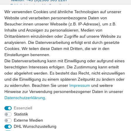
E-Mail:
LissyInterMo@t-online.de
Wir verwenden Cookies und ähnliche Technologien auf unserer
Website und verarbeiten personenbezogene Daten von
Besucher:innen unserer Webseite (z.B. IP-Adresse), um z.B.
Inhalte und Anzeigen zu personalisieren, Medien von
News-Letter abonieren
Drittanbietern einzubinden oder Zugriffe auf unsere Website zu
analysieren. Die Datenverarbeitung erfolgt erst durch gesetzte
VORNAME
NACHNAME
Cookies. Wir teilen diese Daten mit Dritten, die wir in den
Einstellungen benennen.
Newsletter
E-MAIL **
Die Datenverarbeitung kann mit Einwilligung oder aufgrund eines
Honig
berechtigten Interesses erfolgen. Die Zustimmung kann erteilt
oder abgelehnt werden. Es besteht das Recht, nicht einzuwilligen
Hiermit bestätige ich, dass ich die
Daten­schutz­erklärung
gelesen habe. Meine
und die Einwilligung zu einem späteren Zeitpunkt zu ändern oder
Einwilligung kann ich jederzeit widerrufen.**
zu widerrufen. Beachten Sie unser
Impressum
und weitere
Hinweise zur Verwendung personenbezogener Daten in unserer
Abonnieren
Daten­schutz­erklärung
.
** Hierbei handelt es sich um ein Pflichtfeld.
Essenziell
Statistik
Externe Medien
Impressum
Daten­schutz­erklärung
AGB
DHL Wunschzustellung