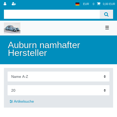
EUR
0
0,00 EUR
☰
Auburn namhafter
Hersteller
Artikelsuche