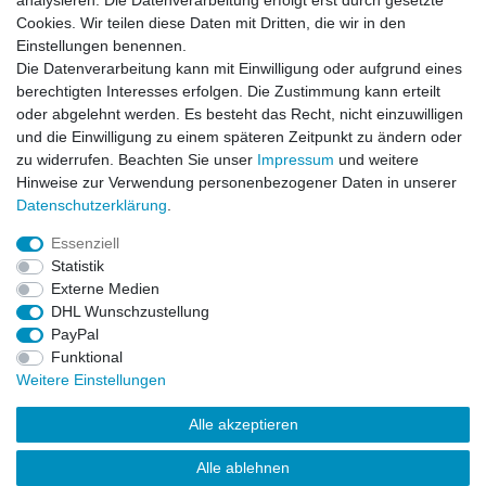
analysieren. Die Datenverarbeitung erfolgt erst durch gesetzte
VORNAME
NACHNAME
Cookies. Wir teilen diese Daten mit Dritten, die wir in den
Einstellungen benennen.
Newsletter
E-MAIL **
Die Datenverarbeitung kann mit Einwilligung oder aufgrund eines
Honig
berechtigten Interesses erfolgen. Die Zustimmung kann erteilt
oder abgelehnt werden. Es besteht das Recht, nicht einzuwilligen
Hiermit bestätige ich, dass ich die
Daten­schutz­erklärung
gelesen habe. Meine
und die Einwilligung zu einem späteren Zeitpunkt zu ändern oder
Einwilligung kann ich jederzeit widerrufen.**
zu widerrufen. Beachten Sie unser
Impressum
und weitere
Hinweise zur Verwendung personenbezogener Daten in unserer
Abonnieren
Daten­schutz­erklärung
.
** Hierbei handelt es sich um ein Pflichtfeld.
Essenziell
Statistik
Externe Medien
Impressum
Daten­schutz­erklärung
AGB
DHL Wunschzustellung
PayPal
Funktional
Widerrufs­recht
Kontakt
Vertrag widerrufen
Weitere Einstellungen
Alle akzeptieren
LissyInterMo Modellautos Modellbausätze Vitrinen Modellautos
bekannter Hersteller Autoart Minichamps 1:43 1:18 1:12
Alle ablehnen
Sonderangebote Top-Angebote Neu OVP Modelcars