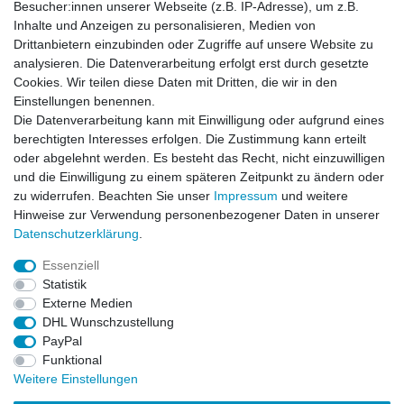
Besucher:innen unserer Webseite (z.B. IP-Adresse), um z.B.
Inhalte und Anzeigen zu personalisieren, Medien von
News-Letter abonieren
Drittanbietern einzubinden oder Zugriffe auf unsere Website zu
analysieren. Die Datenverarbeitung erfolgt erst durch gesetzte
VORNAME
NACHNAME
Cookies. Wir teilen diese Daten mit Dritten, die wir in den
Einstellungen benennen.
Newsletter
E-MAIL **
Die Datenverarbeitung kann mit Einwilligung oder aufgrund eines
Honig
berechtigten Interesses erfolgen. Die Zustimmung kann erteilt
oder abgelehnt werden. Es besteht das Recht, nicht einzuwilligen
Hiermit bestätige ich, dass ich die
Daten­schutz­erklärung
gelesen habe. Meine
und die Einwilligung zu einem späteren Zeitpunkt zu ändern oder
Einwilligung kann ich jederzeit widerrufen.**
zu widerrufen. Beachten Sie unser
Impressum
und weitere
Hinweise zur Verwendung personenbezogener Daten in unserer
Abonnieren
Daten­schutz­erklärung
.
** Hierbei handelt es sich um ein Pflichtfeld.
Essenziell
Statistik
Externe Medien
Impressum
Daten­schutz­erklärung
AGB
DHL Wunschzustellung
PayPal
Funktional
Widerrufs­recht
Kontakt
Vertrag widerrufen
Weitere Einstellungen