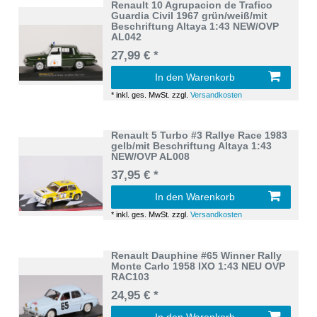
Renault 10 Agrupacion de Trafico
Guardia Civil 1967 grün/weiß/mit
Beschriftung Altaya 1:43 NEW/OVP
AL042
27,99 € *
In den Warenkorb
*
inkl. ges. MwSt.
zzgl.
Versandkosten
Renault 5 Turbo #3 Rallye Race 1983
gelb/mit Beschriftung Altaya 1:43
NEW/OVP AL008
37,95 € *
In den Warenkorb
*
inkl. ges. MwSt.
zzgl.
Versandkosten
Renault Dauphine #65 Winner Rally
Monte Carlo 1958 IXO 1:43 NEU OVP
RAC103
24,95 € *
In den Warenkorb