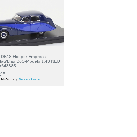
r DB18 Hooper Empress
lau/blau BoS-Models 1:43 NEU
OS43385
€ *
. MwSt.
zzgl.
Versandkosten