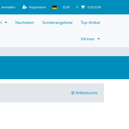
Anmelden
Registrieren
EUR
0
0,00 EUR
rt
Neuheiten
Sonderangebote
Top-Artikel
Vitrinen
Artikelsuche