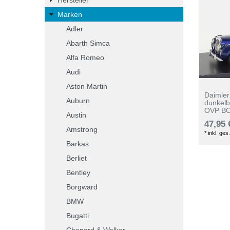
Marken
Adler
Abarth Simca
Alfa Romeo
Audi
Aston Martin
Daimle
Auburn
dunkelb
OVP B
Austin
47,95 
Amstrong
*
inkl. ges
Barkas
Berliet
Bentley
Borgward
BMW
Bugatti
Chenard & Walker