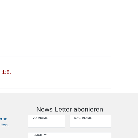
 1:8.
News-Letter abonieren
erne
VORNAME
NACHNAME
iten.
Newsletter
E-MAIL **