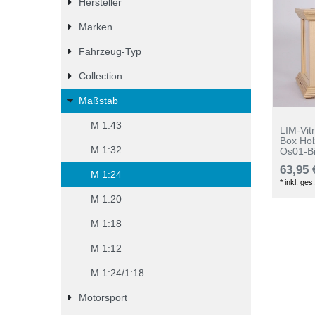
Hersteller
Marken
Fahrzeug-Typ
Collection
Maßstab
M 1:43
LIM-Vit
Box Ho
M 1:32
Os01-B
63,95 
M 1:24
*
inkl. ges
M 1:20
M 1:18
M 1:12
M 1:24/1:18
Motorsport