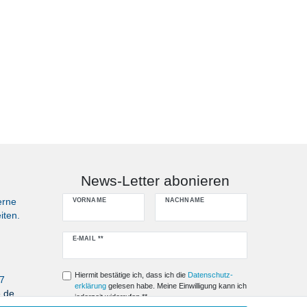
News-Letter abonieren
erne
VORNAME
NACHNAME
iten.
Newsletter
E-MAIL **
Honig
Hiermit bestätige ich, dass ich die
Daten­schutz­
07
erklärung
gelesen habe. Meine Einwilligung kann ich
e.de
jederzeit widerrufen.**