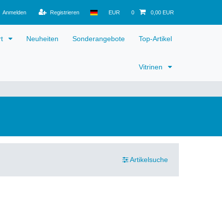
Anmelden
Registrieren
EUR
0
0,00 EUR
rt
Neuheiten
Sonderangebote
Top-Artikel
Vitrinen
Artikelsuche