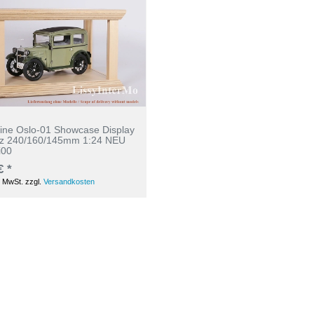
rine Oslo-01 Showcase Display
lz 240/160/145mm 1:24 NEU
i00
€ *
. MwSt.
zzgl.
Versandkosten