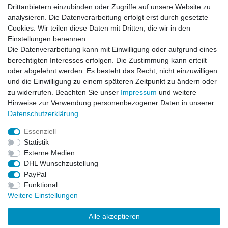
News-Letter abonieren
Drittanbietern einzubinden oder Zugriffe auf unsere Website zu
analysieren. Die Datenverarbeitung erfolgt erst durch gesetzte
VORNAME
NACHNAME
Cookies. Wir teilen diese Daten mit Dritten, die wir in den
Einstellungen benennen.
Newsletter
E-MAIL **
Die Datenverarbeitung kann mit Einwilligung oder aufgrund eines
Honig
berechtigten Interesses erfolgen. Die Zustimmung kann erteilt
oder abgelehnt werden. Es besteht das Recht, nicht einzuwilligen
Hiermit bestätige ich, dass ich die
Daten­schutz­erklärung
gelesen habe. Meine
und die Einwilligung zu einem späteren Zeitpunkt zu ändern oder
Einwilligung kann ich jederzeit widerrufen.**
zu widerrufen. Beachten Sie unser
Impressum
und weitere
Hinweise zur Verwendung personenbezogener Daten in unserer
Abonnieren
Daten­schutz­erklärung
.
** Hierbei handelt es sich um ein Pflichtfeld.
Essenziell
Statistik
Externe Medien
Impressum
Daten­schutz­erklärung
AGB
DHL Wunschzustellung
PayPal
Funktional
Widerrufs­recht
Kontakt
Vertrag widerrufen
Weitere Einstellungen
Alle akzeptieren
LissyInterMo Modellautos Modellbausätze Vitrinen Modellautos