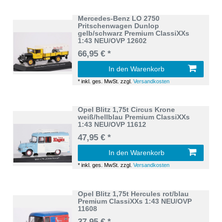
Mercedes-Benz LO 2750
Pritschenwagen Dunlop
gelb/schwarz Premium ClassiXXs
1:43 NEU/OVP 12602
66,95 € *
In den Warenkorb
*
inkl. ges. MwSt.
zzgl.
Versandkosten
Opel Blitz 1,75t Circus Krone
weiß/hellblau Premium ClassiXXs
1:43 NEU/OVP 11612
47,95 € *
In den Warenkorb
*
inkl. ges. MwSt.
zzgl.
Versandkosten
Opel Blitz 1,75t Hercules rot/blau
Premium ClassiXXs 1:43 NEU/OVP
11608
37,95 € *