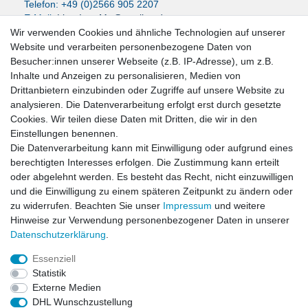
Telefon: +49 (0)2566 905 2207
E-Mail:
LissyInterMo@t-online.de
Wir verwenden Cookies und ähnliche Technologien auf unserer
Website und verarbeiten personenbezogene Daten von
Besucher:innen unserer Webseite (z.B. IP-Adresse), um z.B.
Inhalte und Anzeigen zu personalisieren, Medien von
News-Letter abonieren
Drittanbietern einzubinden oder Zugriffe auf unsere Website zu
analysieren. Die Datenverarbeitung erfolgt erst durch gesetzte
VORNAME
NACHNAME
Cookies. Wir teilen diese Daten mit Dritten, die wir in den
Einstellungen benennen.
Newsletter
E-MAIL **
Die Datenverarbeitung kann mit Einwilligung oder aufgrund eines
Honig
berechtigten Interesses erfolgen. Die Zustimmung kann erteilt
oder abgelehnt werden. Es besteht das Recht, nicht einzuwilligen
Hiermit bestätige ich, dass ich die
Daten­schutz­erklärung
gelesen habe. Meine
und die Einwilligung zu einem späteren Zeitpunkt zu ändern oder
Einwilligung kann ich jederzeit widerrufen.**
zu widerrufen. Beachten Sie unser
Impressum
und weitere
Hinweise zur Verwendung personenbezogener Daten in unserer
Abonnieren
Daten­schutz­erklärung
.
** Hierbei handelt es sich um ein Pflichtfeld.
Essenziell
Statistik
Externe Medien
Impressum
Daten­schutz­erklärung
AGB
DHL Wunschzustellung