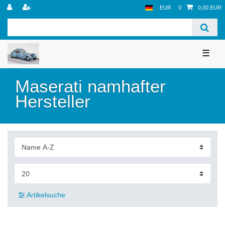
EUR
0
0,00 EUR
☰
Maserati namhafter
Hersteller
Artikelsuche