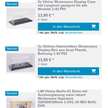
3x Vitrine Showcases Display Case
Neuheit
mit Langloch geeignet für alle
Modelle 1:43 P03
13,95 € *
3
Stück
In den Warenkorb
*
inkl. ges. MwSt.
zzgl.
Versandkosten
3x Vitrinen Klarsichtbox Showcases
Neuheit
Display-Box aus Acryl Plastik,
Bohrung 1:43 P02
13,95 € *
3
Stück
In den Warenkorb
*
inkl. ges. MwSt.
zzgl.
Versandkosten
LIM Vitrine Berlin-01 Eiche mit
Neuheit
Acrylverglasung natur lakiert
Showcases Signature
320/200/180mm 1:24/1:18 NEU Be01-
Ei00