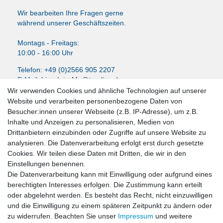
Wir bearbeiten Ihre Fragen gerne
während unserer Geschäftszeiten.
Montags - Freitags:
10:00 - 16:00 Uhr
Telefon: +49 (0)2566 905 2207
E-Mail:
LissyInterMo@t-online.de
Wir verwenden Cookies und ähnliche Technologien auf unserer
Website und verarbeiten personenbezogene Daten von
Besucher:innen unserer Webseite (z.B. IP-Adresse), um z.B.
Inhalte und Anzeigen zu personalisieren, Medien von
News-Letter abonieren
Drittanbietern einzubinden oder Zugriffe auf unsere Website zu
analysieren. Die Datenverarbeitung erfolgt erst durch gesetzte
VORNAME
NACHNAME
Cookies. Wir teilen diese Daten mit Dritten, die wir in den
Einstellungen benennen.
Newsletter
E-MAIL **
Die Datenverarbeitung kann mit Einwilligung oder aufgrund eines
Honig
berechtigten Interesses erfolgen. Die Zustimmung kann erteilt
oder abgelehnt werden. Es besteht das Recht, nicht einzuwilligen
Hiermit bestätige ich, dass ich die
Daten­schutz­erklärung
gelesen habe. Meine
und die Einwilligung zu einem späteren Zeitpunkt zu ändern oder
Einwilligung kann ich jederzeit widerrufen.**
zu widerrufen. Beachten Sie unser
Impressum
und weitere