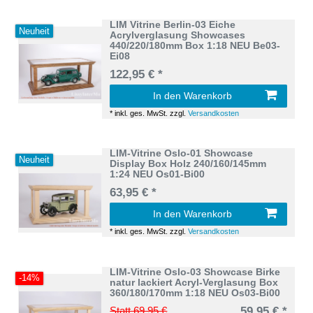
LIM Vitrine Berlin-03 Eiche
Neuheit
Acrylverglasung Showcases
440/220/180mm Box 1:18 NEU Be03-
Ei08
122,95 € *
In den Warenkorb
*
inkl. ges. MwSt.
zzgl.
Versandkosten
LIM-Vitrine Oslo-01 Showcase
Neuheit
Display Box Holz 240/160/145mm
1:24 NEU Os01-Bi00
63,95 € *
In den Warenkorb
*
inkl. ges. MwSt.
zzgl.
Versandkosten
LIM-Vitrine Oslo-03 Showcase Birke
-14%
natur lackiert Acryl-Verglasung Box
360/180/170mm 1:18 NEU Os03-Bi00
Statt 69,95 €
59,95 € *