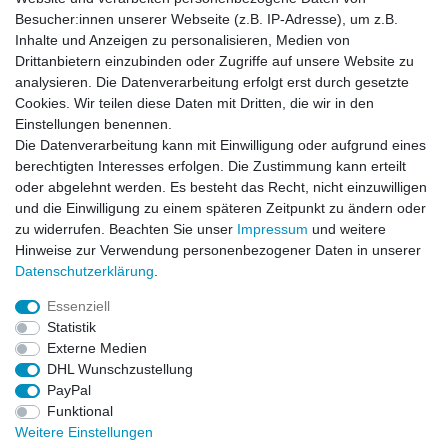
Besucher:innen unserer Webseite (z.B. IP-Adresse), um z.B.
Inhalte und Anzeigen zu personalisieren, Medien von
News-Letter abonieren
Drittanbietern einzubinden oder Zugriffe auf unsere Website zu
analysieren. Die Datenverarbeitung erfolgt erst durch gesetzte
VORNAME
NACHNAME
Cookies. Wir teilen diese Daten mit Dritten, die wir in den
Einstellungen benennen.
Newsletter
E-MAIL **
Die Datenverarbeitung kann mit Einwilligung oder aufgrund eines
Honig
berechtigten Interesses erfolgen. Die Zustimmung kann erteilt
oder abgelehnt werden. Es besteht das Recht, nicht einzuwilligen
Hiermit bestätige ich, dass ich die
Daten­schutz­erklärung
gelesen habe. Meine
und die Einwilligung zu einem späteren Zeitpunkt zu ändern oder
Einwilligung kann ich jederzeit widerrufen.**
zu widerrufen. Beachten Sie unser
Impressum
und weitere
Hinweise zur Verwendung personenbezogener Daten in unserer
Abonnieren
Daten­schutz­erklärung
.
** Hierbei handelt es sich um ein Pflichtfeld.
Essenziell
Statistik
Externe Medien
Impressum
Daten­schutz­erklärung
AGB
DHL Wunschzustellung
PayPal
Funktional
Widerrufs­recht
Kontakt
Vertrag widerrufen
Weitere Einstellungen