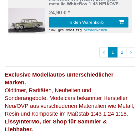
metallic WhiteBox 1:43 NEU/OVP
24,90 € *
In den Warenkorb
*
inkl. ges. MwSt.
zzgl.
Versandkosten
1
2
Exclusive Modellautos unterschiedlicher
Marken.
Oldtimer, Raritäten, Neuheiten und
Sonderangebote. Modelcars bekannter Hersteller
Neu/OVP aus verschiedenen Materialien wie Metall,
Resin und Komposite im Maßstab 1:43 1:24 1:18.
LissyInterMo, der Shop für Sammler &
Liebhaber.