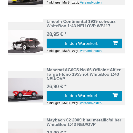
*
inkl. ges. MwSt.
zzgl.
Versandkosten
Lincoln Continental 1939 schwarz
WhiteBox 1:43 NEU OVP WB117
28,95 € *
In den Warenkorb
*
inkl. ges. MwSt.
zzgl.
Versandkosten
Maserati AG6CS No.66 Officine Alfier
Targa Florio 1953 rot WhiteBox 1:43
NEU/OVP
26,90 € *
In den Warenkorb
*
inkl. ges. MwSt.
zzgl.
Versandkosten
Maybach 62 2009 blau metallic/silber
WhiteBox 1:43 NEU/OVP
24,90 € *