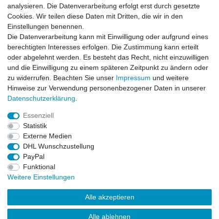
analysieren. Die Datenverarbeitung erfolgt erst durch gesetzte
VORNAME
NACHNAME
Cookies. Wir teilen diese Daten mit Dritten, die wir in den
Einstellungen benennen.
Newsletter
E-MAIL **
Die Datenverarbeitung kann mit Einwilligung oder aufgrund eines
Honig
berechtigten Interesses erfolgen. Die Zustimmung kann erteilt
oder abgelehnt werden. Es besteht das Recht, nicht einzuwilligen
Hiermit bestätige ich, dass ich die
Daten­schutz­erklärung
gelesen habe. Meine
und die Einwilligung zu einem späteren Zeitpunkt zu ändern oder
Einwilligung kann ich jederzeit widerrufen.**
zu widerrufen. Beachten Sie unser
Impressum
und weitere
Hinweise zur Verwendung personenbezogener Daten in unserer
Abonnieren
Daten­schutz­erklärung
.
** Hierbei handelt es sich um ein Pflichtfeld.
Essenziell
Statistik
Externe Medien
Impressum
Daten­schutz­erklärung
AGB
DHL Wunschzustellung
PayPal
Funktional
Widerrufs­recht
Kontakt
Vertrag widerrufen
Weitere Einstellungen
Alle akzeptieren
LissyInterMo Modellautos Modellbausätze Vitrinen Modellautos
bekannter Hersteller Autoart Minichamps 1:43 1:18 1:12
Alle ablehnen