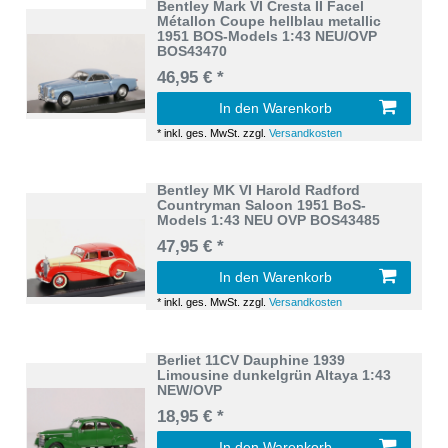
Bentley Mark VI Cresta II Facel
Métallon Coupe hellblau metallic
1951 BOS-Models 1:43 NEU/OVP
BOS43470
46,95 € *
In den Warenkorb
*
inkl. ges. MwSt.
zzgl.
Versandkosten
Bentley MK VI Harold Radford
Countryman Saloon 1951 BoS-
Models 1:43 NEU OVP BOS43485
47,95 € *
In den Warenkorb
*
inkl. ges. MwSt.
zzgl.
Versandkosten
Berliet 11CV Dauphine 1939
Limousine dunkelgrün Altaya 1:43
NEW/OVP
18,95 € *
In den Warenkorb