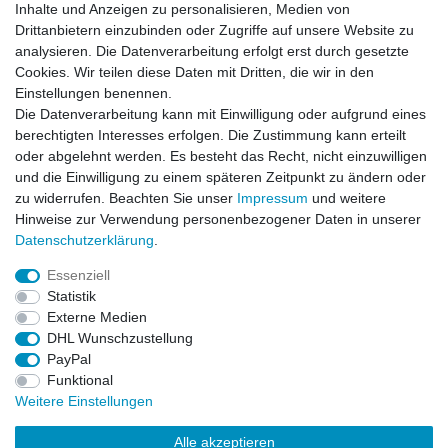
Inhalte und Anzeigen zu personalisieren, Medien von
News-Letter abonieren
Drittanbietern einzubinden oder Zugriffe auf unsere Website zu
analysieren. Die Datenverarbeitung erfolgt erst durch gesetzte
VORNAME
NACHNAME
Cookies. Wir teilen diese Daten mit Dritten, die wir in den
Einstellungen benennen.
Newsletter
E-MAIL **
Die Datenverarbeitung kann mit Einwilligung oder aufgrund eines
Honig
berechtigten Interesses erfolgen. Die Zustimmung kann erteilt
oder abgelehnt werden. Es besteht das Recht, nicht einzuwilligen
Hiermit bestätige ich, dass ich die
Daten­schutz­erklärung
gelesen habe. Meine
und die Einwilligung zu einem späteren Zeitpunkt zu ändern oder
Einwilligung kann ich jederzeit widerrufen.**
zu widerrufen. Beachten Sie unser
Impressum
und weitere
Hinweise zur Verwendung personenbezogener Daten in unserer
Abonnieren
Daten­schutz­erklärung
.
** Hierbei handelt es sich um ein Pflichtfeld.
Essenziell
Statistik
Externe Medien
Impressum
Daten­schutz­erklärung
AGB
DHL Wunschzustellung
PayPal
Funktional
Widerrufs­recht
Kontakt
Vertrag widerrufen
Weitere Einstellungen
Alle akzeptieren