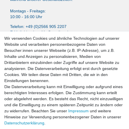
Montags - Freitags:
10:00 - 16:00 Uhr
Telefon: +49 (0)2566 905 2207
E-Mail:
LissyInterMo@t-online.de
Wir verwenden Cookies und ähnliche Technologien auf unserer
Website und verarbeiten personenbezogene Daten von
Besucher:innen unserer Webseite (z.B. IP-Adresse), um z.B.
Inhalte und Anzeigen zu personalisieren, Medien von
News-Letter abonieren
Drittanbietern einzubinden oder Zugriffe auf unsere Website zu
analysieren. Die Datenverarbeitung erfolgt erst durch gesetzte
VORNAME
NACHNAME
Cookies. Wir teilen diese Daten mit Dritten, die wir in den
Einstellungen benennen.
Newsletter
E-MAIL **
Die Datenverarbeitung kann mit Einwilligung oder aufgrund eines
Honig
berechtigten Interesses erfolgen. Die Zustimmung kann erteilt
oder abgelehnt werden. Es besteht das Recht, nicht einzuwilligen
Hiermit bestätige ich, dass ich die
Daten­schutz­erklärung
gelesen habe. Meine
und die Einwilligung zu einem späteren Zeitpunkt zu ändern oder
Einwilligung kann ich jederzeit widerrufen.**
zu widerrufen. Beachten Sie unser
Impressum
und weitere
Hinweise zur Verwendung personenbezogener Daten in unserer
Abonnieren
Daten­schutz­erklärung
.
** Hierbei handelt es sich um ein Pflichtfeld.