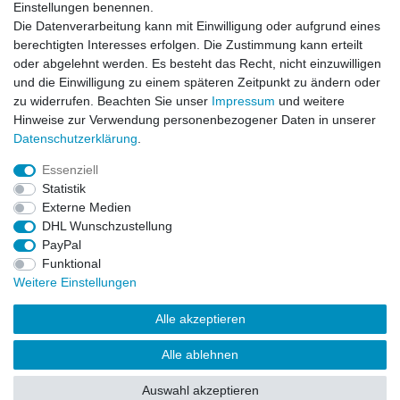
Einstellungen benennen.
Newsletter
E-MAIL **
Die Datenverarbeitung kann mit Einwilligung oder aufgrund eines
Honig
berechtigten Interesses erfolgen. Die Zustimmung kann erteilt
oder abgelehnt werden. Es besteht das Recht, nicht einzuwilligen
Hiermit bestätige ich, dass ich die
Daten­schutz­erklärung
gelesen habe. Meine
und die Einwilligung zu einem späteren Zeitpunkt zu ändern oder
Einwilligung kann ich jederzeit widerrufen.**
zu widerrufen. Beachten Sie unser
Impressum
und weitere
Hinweise zur Verwendung personenbezogener Daten in unserer
Abonnieren
Daten­schutz­erklärung
.
** Hierbei handelt es sich um ein Pflichtfeld.
Essenziell
Statistik
Externe Medien
Impressum
Daten­schutz­erklärung
AGB
DHL Wunschzustellung
PayPal
Funktional
Widerrufs­recht
Kontakt
Vertrag widerrufen
Weitere Einstellungen
Alle akzeptieren
LissyInterMo Modellautos Modellbausätze Vitrinen Modellautos
bekannter Hersteller Autoart Minichamps 1:43 1:18 1:12
Alle ablehnen
Sonderangebote Top-Angebote Neu OVP Modelcars
Auswahl akzeptieren