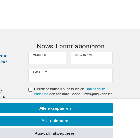
News-Letter abonieren
erne
VORNAME
NACHNAME
iten.
Newsletter
E-MAIL **
Honig
Hiermit bestätige ich, dass ich die
Daten­schutz­
07
erklärung
gelesen habe. Meine Einwilligung kann ich
e.de
jederzeit widerrufen.**
Alle akzeptieren
Abonnieren
Alle ablehnen
** Hierbei handelt es sich um ein Pflichtfeld.
Auswahl akzeptieren