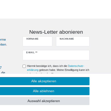
News-Letter abonieren
erne
VORNAME
NACHNAME
iten.
Newsletter
E-MAIL **
Honig
Hiermit bestätige ich, dass ich die
Daten­schutz­
07
erklärung
gelesen habe. Meine Einwilligung kann ich
e.de
jederzeit widerrufen.**
Alle akzeptieren
Abonnieren
Alle ablehnen
** Hierbei handelt es sich um ein Pflichtfeld.
Auswahl akzeptieren
Kontakt
fen