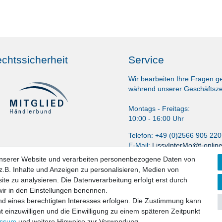
chtssicherheit
Service
Wir bearbeiten Ihre Fragen g
während unserer Geschäftsze
Montags - Freitags:
10:00 - 16:00 Uhr
Telefon: +49 (0)2566 905 22
E-Mail:
LissyInterMo@t-onlin
unserer Website und verarbeiten personenbezogene Daten von
.B. Inhalte und Anzeigen zu personalisieren, Medien von
ite zu analysieren. Die Datenverarbeitung erfolgt erst durch
 wir in den Einstellungen benennen.
nd eines berechtigten Interesses erfolgen. Die Zustimmung kann
t einzuwilligen und die Einwilligung zu einem späteren Zeitpunkt
aten­schutz­erklärung
AGB
Widerrufs­recht
Vertrag widerru
essum
und weitere Hinweise zur Verwendung