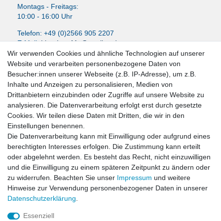
Montags - Freitags:
10:00 - 16:00 Uhr
Telefon: +49 (0)2566 905 2207
E-Mail:
LissyInterMo@t-online.de
Wir verwenden Cookies und ähnliche Technologien auf unserer
Website und verarbeiten personenbezogene Daten von
Besucher:innen unserer Webseite (z.B. IP-Adresse), um z.B.
Inhalte und Anzeigen zu personalisieren, Medien von
News-Letter abonieren
Drittanbietern einzubinden oder Zugriffe auf unsere Website zu
analysieren. Die Datenverarbeitung erfolgt erst durch gesetzte
VORNAME
NACHNAME
Cookies. Wir teilen diese Daten mit Dritten, die wir in den
Einstellungen benennen.
Newsletter
E-MAIL **
Die Datenverarbeitung kann mit Einwilligung oder aufgrund eines
Honig
berechtigten Interesses erfolgen. Die Zustimmung kann erteilt
oder abgelehnt werden. Es besteht das Recht, nicht einzuwilligen
Hiermit bestätige ich, dass ich die
Daten­schutz­erklärung
gelesen habe. Meine
und die Einwilligung zu einem späteren Zeitpunkt zu ändern oder
Einwilligung kann ich jederzeit widerrufen.**
zu widerrufen. Beachten Sie unser
Impressum
und weitere
Hinweise zur Verwendung personenbezogener Daten in unserer
Abonnieren
Daten­schutz­erklärung
.
** Hierbei handelt es sich um ein Pflichtfeld.
Essenziell