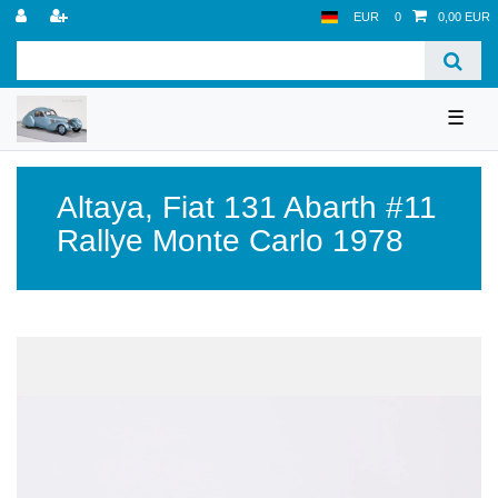
EUR
0
0,00 EUR
☰
Altaya
,
Fiat 131 Abarth #11
Rallye Monte Carlo 1978