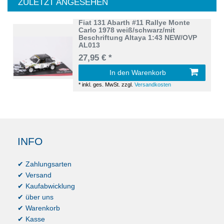
ZULETZT ANGESEHEN
Fiat 131 Abarth #11 Rallye Monte
Carlo 1978 weiß/schwarz/mit
Beschriftung Altaya 1:43 NEW/OVP
AL013
27,95 € *
In den Warenkorb
*
inkl. ges. MwSt.
zzgl.
Versandkosten
INFO
✔ Zahlungsarten
✔ Versand
✔ Kaufabwicklung
✔ über uns
✔ Warenkorb
✔ Kasse