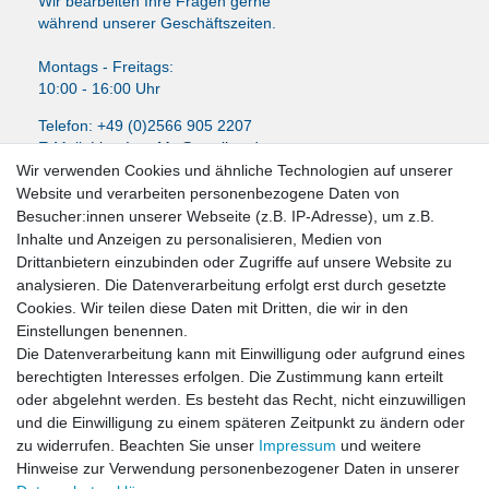
Wir bearbeiten Ihre Fragen gerne
während unserer Geschäftszeiten.
Montags - Freitags:
10:00 - 16:00 Uhr
Telefon: +49 (0)2566 905 2207
E-Mail:
LissyInterMo@t-online.de
Wir verwenden Cookies und ähnliche Technologien auf unserer
Website und verarbeiten personenbezogene Daten von
Besucher:innen unserer Webseite (z.B. IP-Adresse), um z.B.
Inhalte und Anzeigen zu personalisieren, Medien von
News-Letter abonieren
Drittanbietern einzubinden oder Zugriffe auf unsere Website zu
analysieren. Die Datenverarbeitung erfolgt erst durch gesetzte
VORNAME
NACHNAME
Cookies. Wir teilen diese Daten mit Dritten, die wir in den
Einstellungen benennen.
Newsletter
E-MAIL **
Die Datenverarbeitung kann mit Einwilligung oder aufgrund eines
Honig
berechtigten Interesses erfolgen. Die Zustimmung kann erteilt
oder abgelehnt werden. Es besteht das Recht, nicht einzuwilligen
Hiermit bestätige ich, dass ich die
Daten­schutz­erklärung
gelesen habe. Meine
und die Einwilligung zu einem späteren Zeitpunkt zu ändern oder
Einwilligung kann ich jederzeit widerrufen.**
zu widerrufen. Beachten Sie unser
Impressum
und weitere
Hinweise zur Verwendung personenbezogener Daten in unserer
Abonnieren