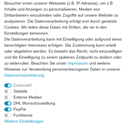
Besucher:innen unserer Webseite (z.B. IP-Adresse), um z.B.
Inhalte und Anzeigen zu personalisieren, Medien von
News-Letter abonieren
Drittanbietern einzubinden oder Zugriffe auf unsere Website zu
analysieren. Die Datenverarbeitung erfolgt erst durch gesetzte
VORNAME
NACHNAME
Cookies. Wir teilen diese Daten mit Dritten, die wir in den
Einstellungen benennen.
Newsletter
E-MAIL **
Die Datenverarbeitung kann mit Einwilligung oder aufgrund eines
Honig
berechtigten Interesses erfolgen. Die Zustimmung kann erteilt
oder abgelehnt werden. Es besteht das Recht, nicht einzuwilligen
Hiermit bestätige ich, dass ich die
Daten­schutz­erklärung
gelesen habe. Meine
und die Einwilligung zu einem späteren Zeitpunkt zu ändern oder
Einwilligung kann ich jederzeit widerrufen.**
zu widerrufen. Beachten Sie unser
Impressum
und weitere
Hinweise zur Verwendung personenbezogener Daten in unserer
Abonnieren
Daten­schutz­erklärung
.
** Hierbei handelt es sich um ein Pflichtfeld.
Essenziell
Statistik
Externe Medien
Impressum
Daten­schutz­erklärung
AGB
DHL Wunschzustellung
PayPal
Funktional
Widerrufs­recht
Kontakt
Vertrag widerrufen
Weitere Einstellungen