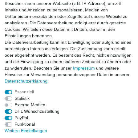
Besucher:innen unserer Webseite (z.B. IP-Adresse), um z.B.
Inhalte und Anzeigen zu personalisieren, Medien von
News-Letter abonieren
Drittanbietern einzubinden oder Zugriffe auf unsere Website zu
analysieren. Die Datenverarbeitung erfolgt erst durch gesetzte
VORNAME
NACHNAME
Cookies. Wir teilen diese Daten mit Dritten, die wir in den
Einstellungen benennen.
Newsletter
E-MAIL **
Die Datenverarbeitung kann mit Einwilligung oder aufgrund eines
Honig
berechtigten Interesses erfolgen. Die Zustimmung kann erteilt
oder abgelehnt werden. Es besteht das Recht, nicht einzuwilligen
Hiermit bestätige ich, dass ich die
Daten­schutz­erklärung
gelesen habe. Meine
und die Einwilligung zu einem späteren Zeitpunkt zu ändern oder
Einwilligung kann ich jederzeit widerrufen.**
zu widerrufen. Beachten Sie unser
Impressum
und weitere
Hinweise zur Verwendung personenbezogener Daten in unserer
Abonnieren
Daten­schutz­erklärung
.
** Hierbei handelt es sich um ein Pflichtfeld.
Essenziell
Statistik
Externe Medien
Impressum
Daten­schutz­erklärung
AGB
DHL Wunschzustellung
PayPal
Funktional
Widerrufs­recht
Kontakt
Vertrag widerrufen
Weitere Einstellungen