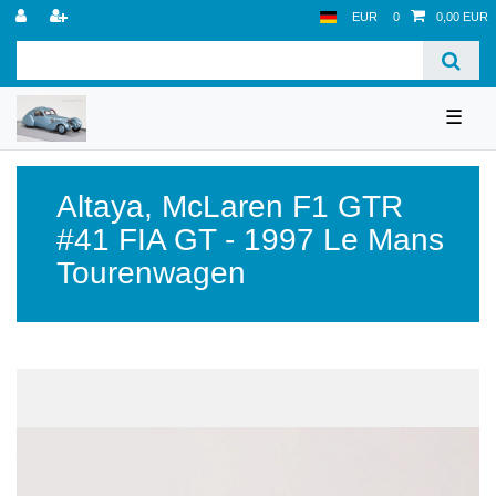
EUR
0
0,00 EUR
☰
Altaya
,
McLaren F1 GTR
#41 FIA GT - 1997 Le Mans
Tourenwagen