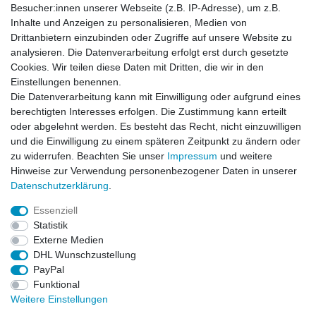
Besucher:innen unserer Webseite (z.B. IP-Adresse), um z.B.
Inhalte und Anzeigen zu personalisieren, Medien von
News-Letter abonieren
Drittanbietern einzubinden oder Zugriffe auf unsere Website zu
analysieren. Die Datenverarbeitung erfolgt erst durch gesetzte
VORNAME
NACHNAME
Cookies. Wir teilen diese Daten mit Dritten, die wir in den
Einstellungen benennen.
Newsletter
E-MAIL **
Die Datenverarbeitung kann mit Einwilligung oder aufgrund eines
Honig
berechtigten Interesses erfolgen. Die Zustimmung kann erteilt
oder abgelehnt werden. Es besteht das Recht, nicht einzuwilligen
Hiermit bestätige ich, dass ich die
Daten­schutz­erklärung
gelesen habe. Meine
und die Einwilligung zu einem späteren Zeitpunkt zu ändern oder
Einwilligung kann ich jederzeit widerrufen.**
zu widerrufen. Beachten Sie unser
Impressum
und weitere
Hinweise zur Verwendung personenbezogener Daten in unserer
Abonnieren
Daten­schutz­erklärung
.
** Hierbei handelt es sich um ein Pflichtfeld.
Essenziell
Statistik
Externe Medien
Impressum
Daten­schutz­erklärung
AGB
DHL Wunschzustellung
PayPal
Funktional
Widerrufs­recht
Kontakt
Vertrag widerrufen
Weitere Einstellungen