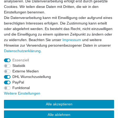
analysieren. Die Datenverarbeitung erfolgt erst durch gesetzte
VORNAME
NACHNAME
Cookies. Wir teilen diese Daten mit Dritten, die wir in den
Einstellungen benennen.
Newsletter
E-MAIL **
Die Datenverarbeitung kann mit Einwilligung oder aufgrund eines
Honig
berechtigten Interesses erfolgen. Die Zustimmung kann erteilt
oder abgelehnt werden. Es besteht das Recht, nicht einzuwilligen
Hiermit bestätige ich, dass ich die
Daten­schutz­erklärung
gelesen habe. Meine
und die Einwilligung zu einem späteren Zeitpunkt zu ändern oder
Einwilligung kann ich jederzeit widerrufen.**
zu widerrufen. Beachten Sie unser
Impressum
und weitere
Hinweise zur Verwendung personenbezogener Daten in unserer
Abonnieren
Daten­schutz­erklärung
.
** Hierbei handelt es sich um ein Pflichtfeld.
Essenziell
Statistik
Externe Medien
Impressum
Daten­schutz­erklärung
AGB
DHL Wunschzustellung
PayPal
Funktional
Widerrufs­recht
Kontakt
Vertrag widerrufen
Weitere Einstellungen
Alle akzeptieren
LissyInterMo Modellautos Modellbausätze Vitrinen Modellautos
bekannter Hersteller Autoart Minichamps 1:43 1:18 1:12
Alle ablehnen
Sonderangebote Top-Angebote Neu OVP Modelcars