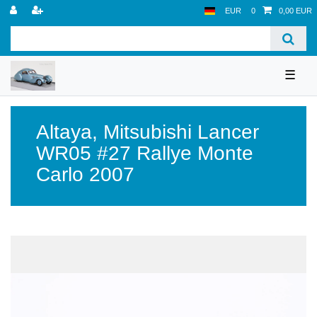
EUR
0
0,00 EUR
☰
Altaya
,
Mitsubishi Lancer
WR05 #27 Rallye Monte
Carlo 2007