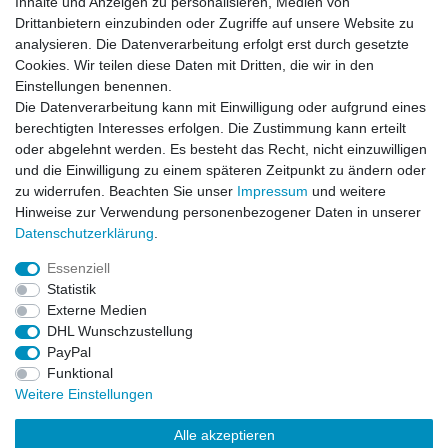
Inhalte und Anzeigen zu personalisieren, Medien von
News-Letter abonieren
Drittanbietern einzubinden oder Zugriffe auf unsere Website zu
analysieren. Die Datenverarbeitung erfolgt erst durch gesetzte
VORNAME
NACHNAME
Cookies. Wir teilen diese Daten mit Dritten, die wir in den
Einstellungen benennen.
Newsletter
E-MAIL **
Die Datenverarbeitung kann mit Einwilligung oder aufgrund eines
Honig
berechtigten Interesses erfolgen. Die Zustimmung kann erteilt
oder abgelehnt werden. Es besteht das Recht, nicht einzuwilligen
Hiermit bestätige ich, dass ich die
Daten­schutz­erklärung
gelesen habe. Meine
und die Einwilligung zu einem späteren Zeitpunkt zu ändern oder
Einwilligung kann ich jederzeit widerrufen.**
zu widerrufen. Beachten Sie unser
Impressum
und weitere
Hinweise zur Verwendung personenbezogener Daten in unserer
Abonnieren
Daten­schutz­erklärung
.
** Hierbei handelt es sich um ein Pflichtfeld.
Essenziell
Statistik
Externe Medien
Impressum
Daten­schutz­erklärung
AGB
DHL Wunschzustellung
PayPal
Funktional
Widerrufs­recht
Kontakt
Vertrag widerrufen
Weitere Einstellungen
Alle akzeptieren
LissyInterMo Modellautos Modellbausätze Vitrinen Modellautos