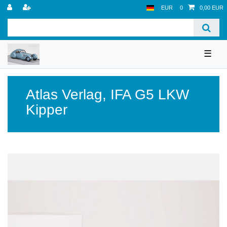
EUR
0
0,00 EUR
☰
Atlas Verlag
,
IFA G5 LKW
Kipper