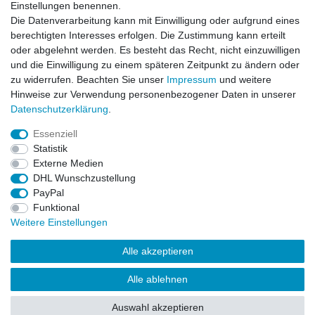
Einstellungen benennen.
Newsletter
E-MAIL **
Die Datenverarbeitung kann mit Einwilligung oder aufgrund eines
Honig
berechtigten Interesses erfolgen. Die Zustimmung kann erteilt
oder abgelehnt werden. Es besteht das Recht, nicht einzuwilligen
Hiermit bestätige ich, dass ich die
Daten­schutz­erklärung
gelesen habe. Meine
und die Einwilligung zu einem späteren Zeitpunkt zu ändern oder
Einwilligung kann ich jederzeit widerrufen.**
zu widerrufen. Beachten Sie unser
Impressum
und weitere
Hinweise zur Verwendung personenbezogener Daten in unserer
Abonnieren
Daten­schutz­erklärung
.
** Hierbei handelt es sich um ein Pflichtfeld.
Essenziell
Statistik
Externe Medien
Impressum
Daten­schutz­erklärung
AGB
DHL Wunschzustellung
PayPal
Funktional
Widerrufs­recht
Kontakt
Vertrag widerrufen
Weitere Einstellungen
Alle akzeptieren
LissyInterMo Modellautos Modellbausätze Vitrinen Modellautos
bekannter Hersteller Autoart Minichamps 1:43 1:18 1:12
Alle ablehnen
Sonderangebote Top-Angebote Neu OVP Modelcars
Auswahl akzeptieren