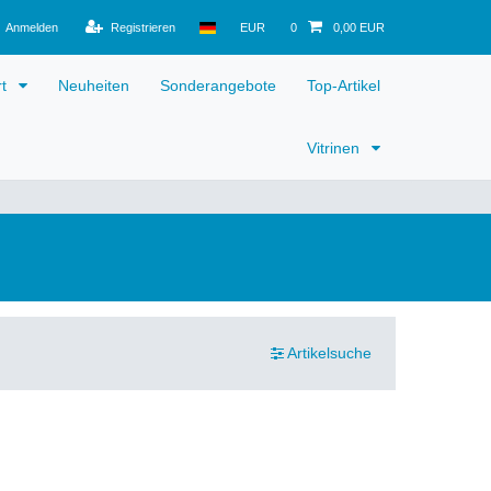
Anmelden
Registrieren
EUR
0
0,00 EUR
rt
Neuheiten
Sonderangebote
Top-Artikel
Vitrinen
Artikelsuche