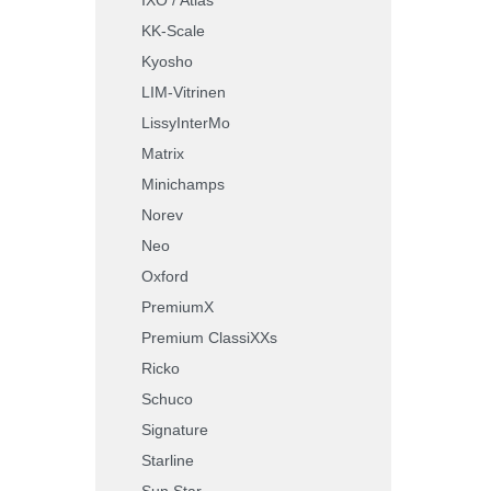
KK-Scale
Kyosho
LIM-Vitrinen
LissyInterMo
Matrix
Minichamps
Norev
Neo
Oxford
PremiumX
Premium ClassiXXs
Ricko
Schuco
Signature
Starline
Sun Star