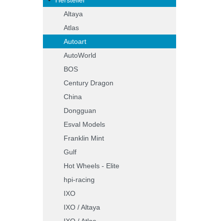
Altaya
Atlas
Autoart
AutoWorld
BOS
Century Dragon
China
Dongguan
Esval Models
Franklin Mint
Gulf
Hot Wheels - Elite
hpi-racing
IXO
IXO / Altaya
IXO / Atlas