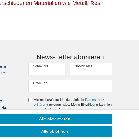
rschiedenen Materialien wie Metall, Resin
News-Letter abonieren
erne
VORNAME
NACHNAME
iten.
Newsletter
E-MAIL **
Honig
Hiermit bestätige ich, dass ich die
Daten­schutz­
07
erklärung
gelesen habe. Meine Einwilligung kann ich
e.de
jederzeit widerrufen.**
Alle akzeptieren
Abonnieren
Alle ablehnen
** Hierbei handelt es sich um ein Pflichtfeld.