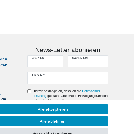
News-Letter abonieren
erne
VORNAME
NACHNAME
iten.
Newsletter
E-MAIL **
Honig
Hiermit bestätige ich, dass ich die
Daten­schutz­
07
erklärung
gelesen habe. Meine Einwilligung kann ich
e.de
jederzeit widerrufen.**
Alle akzeptieren
Abonnieren
Alle ablehnen
** Hierbei handelt es sich um ein Pflichtfeld.
Auswahl akzeptieren