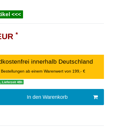
ikel <<<
*
 EUR
kostenfrei innerhalb Deutschland
le Bestellungen ab einem Warenwert von 199,- €
, Lieferzeit 48h
In den Warenkorb