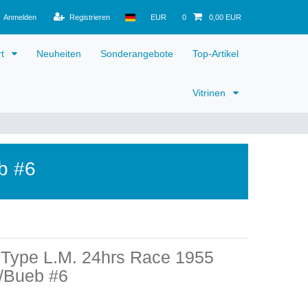
Anmelden
Registrieren
EUR
0
0,00 EUR
rt
Neuheiten
Sonderangebote
Top-Artikel
Vitrinen
b #6
-Type L.M. 24hrs Race 1955
/Bueb #6