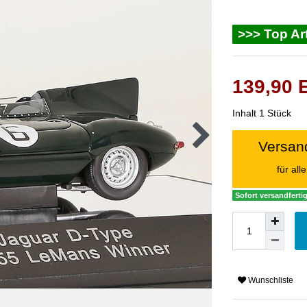
>>> Top Art
139,90
Inhalt
1
Stück
Versand
für al
Sofort versandfertig
Wunschliste