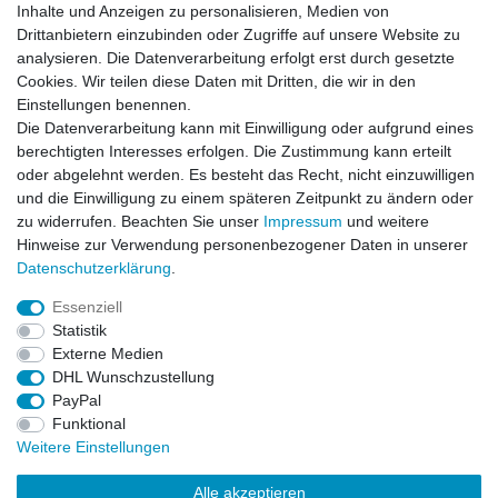
Inhalte und Anzeigen zu personalisieren, Medien von
News-Letter abonieren
Drittanbietern einzubinden oder Zugriffe auf unsere Website zu
analysieren. Die Datenverarbeitung erfolgt erst durch gesetzte
VORNAME
NACHNAME
Cookies. Wir teilen diese Daten mit Dritten, die wir in den
Einstellungen benennen.
Newsletter
E-MAIL **
Die Datenverarbeitung kann mit Einwilligung oder aufgrund eines
Honig
berechtigten Interesses erfolgen. Die Zustimmung kann erteilt
oder abgelehnt werden. Es besteht das Recht, nicht einzuwilligen
Hiermit bestätige ich, dass ich die
Daten­schutz­erklärung
gelesen habe. Meine
und die Einwilligung zu einem späteren Zeitpunkt zu ändern oder
Einwilligung kann ich jederzeit widerrufen.**
zu widerrufen. Beachten Sie unser
Impressum
und weitere
Hinweise zur Verwendung personenbezogener Daten in unserer
Abonnieren
Daten­schutz­erklärung
.
** Hierbei handelt es sich um ein Pflichtfeld.
Essenziell
Statistik
Externe Medien
Impressum
Daten­schutz­erklärung
AGB
DHL Wunschzustellung
PayPal
Funktional
Widerrufs­recht
Kontakt
Vertrag widerrufen
Weitere Einstellungen
Alle akzeptieren