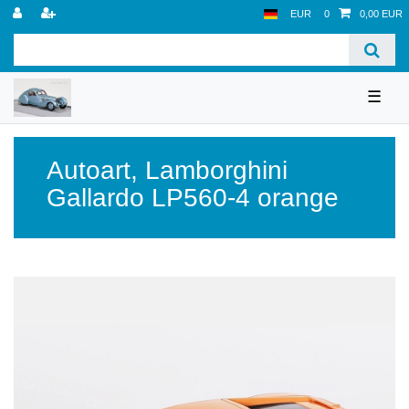
EUR
0
0,00 EUR
☰
Autoart
,
Lamborghini
Gallardo LP560-4 orange