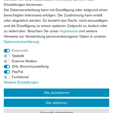
Einstellungen benennen.
Newsletter
E-MAIL **
Die Datenverarbeitung kann mit Einwilligung oder aufgrund eines
Honig
berechtigten Interesses erfolgen. Die Zustimmung kann erteilt
oder abgelehnt werden. Es besteht das Recht, nicht einzuwilligen
Hiermit bestätige ich, dass ich die
Daten­schutz­erklärung
gelesen habe. Meine
und die Einwilligung zu einem späteren Zeitpunkt zu ändern oder
Einwilligung kann ich jederzeit widerrufen.**
zu widerrufen. Beachten Sie unser
Impressum
und weitere
Hinweise zur Verwendung personenbezogener Daten in unserer
Abonnieren
Daten­schutz­erklärung
.
** Hierbei handelt es sich um ein Pflichtfeld.
Essenziell
Statistik
Externe Medien
Impressum
Daten­schutz­erklärung
AGB
DHL Wunschzustellung
PayPal
Funktional
Widerrufs­recht
Kontakt
Vertrag widerrufen
Weitere Einstellungen
Alle akzeptieren
LissyInterMo Modellautos Modellbausätze Vitrinen Modellautos
bekannter Hersteller Autoart Minichamps 1:43 1:18 1:12
Alle ablehnen
Sonderangebote Top-Angebote Neu OVP Modelcars
Auswahl akzeptieren