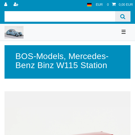
EUR
0
0,00 EUR
☰
BOS-Models
,
Mercedes-
Benz Binz W115 Station