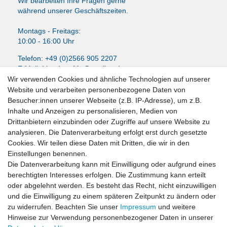
Wir bearbeiten Ihre Fragen gerne
während unserer Geschäftszeiten.
Montags - Freitags:
10:00 - 16:00 Uhr
Telefon: +49 (0)2566 905 2207
E-Mail:
LissyInterMo@t-online.de
Wir verwenden Cookies und ähnliche Technologien auf unserer
Website und verarbeiten personenbezogene Daten von
Besucher:innen unserer Webseite (z.B. IP-Adresse), um z.B.
Inhalte und Anzeigen zu personalisieren, Medien von
News-Letter abonieren
Drittanbietern einzubinden oder Zugriffe auf unsere Website zu
analysieren. Die Datenverarbeitung erfolgt erst durch gesetzte
VORNAME
NACHNAME
Cookies. Wir teilen diese Daten mit Dritten, die wir in den
Einstellungen benennen.
Newsletter
E-MAIL **
Die Datenverarbeitung kann mit Einwilligung oder aufgrund eines
Honig
berechtigten Interesses erfolgen. Die Zustimmung kann erteilt
oder abgelehnt werden. Es besteht das Recht, nicht einzuwilligen
Hiermit bestätige ich, dass ich die
Daten­schutz­erklärung
gelesen habe. Meine
und die Einwilligung zu einem späteren Zeitpunkt zu ändern oder
Einwilligung kann ich jederzeit widerrufen.**
zu widerrufen. Beachten Sie unser
Impressum
und weitere
Hinweise zur Verwendung personenbezogener Daten in unserer
Abonnieren