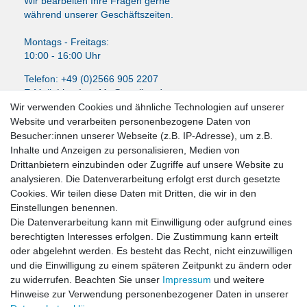
Wir bearbeiten Ihre Fragen gerne
während unserer Geschäftszeiten.
Montags - Freitags:
10:00 - 16:00 Uhr
Telefon: +49 (0)2566 905 2207
E-Mail:
LissyInterMo@t-online.de
Wir verwenden Cookies und ähnliche Technologien auf unserer
Website und verarbeiten personenbezogene Daten von
Besucher:innen unserer Webseite (z.B. IP-Adresse), um z.B.
Inhalte und Anzeigen zu personalisieren, Medien von
News-Letter abonieren
Drittanbietern einzubinden oder Zugriffe auf unsere Website zu
analysieren. Die Datenverarbeitung erfolgt erst durch gesetzte
VORNAME
NACHNAME
Cookies. Wir teilen diese Daten mit Dritten, die wir in den
Einstellungen benennen.
Newsletter
E-MAIL **
Die Datenverarbeitung kann mit Einwilligung oder aufgrund eines
Honig
berechtigten Interesses erfolgen. Die Zustimmung kann erteilt
oder abgelehnt werden. Es besteht das Recht, nicht einzuwilligen
Hiermit bestätige ich, dass ich die
Daten­schutz­erklärung
gelesen habe. Meine
und die Einwilligung zu einem späteren Zeitpunkt zu ändern oder
Einwilligung kann ich jederzeit widerrufen.**
zu widerrufen. Beachten Sie unser
Impressum
und weitere
Hinweise zur Verwendung personenbezogener Daten in unserer
Abonnieren