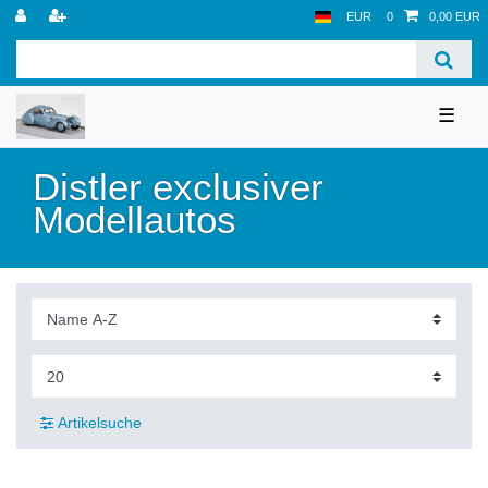
EUR
0
0,00 EUR
☰
Distler exclusiver
Modellautos
Artikelsuche