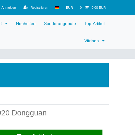
Anmelden
Registrieren
EUR
0
0,00 EUR
rt
Neuheiten
Sonderangebote
Top-Artikel
Vitrinen
1920 Dongguan