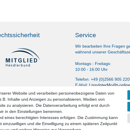
chtssicherheit
Service
Wir bearbeiten Ihre Fragen g
während unserer Geschäftsze
Montags - Freitags:
10:00 - 16:00 Uhr
Telefon: +49 (0)2566 905 22
E-Mail:
LissyInterMo@t-onlin
unserer Website und verarbeiten personenbezogene Daten von
.B. Inhalte und Anzeigen zu personalisieren, Medien von
ite zu analysieren. Die Datenverarbeitung erfolgt erst durch
 wir in den Einstellungen benennen.
nd eines berechtigten Interesses erfolgen. Die Zustimmung kann
t einzuwilligen und die Einwilligung zu einem späteren Zeitpunkt
aten­schutz­erklärung
AGB
Widerrufs­recht
Vertrag widerru
essum
und weitere Hinweise zur Verwendung