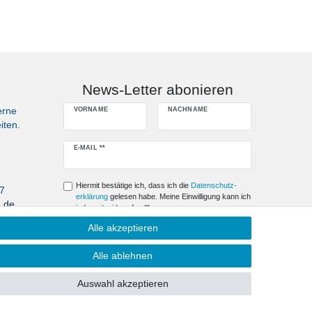
News-Letter abonieren
erne
VORNAME
NACHNAME
iten.
Newsletter
E-MAIL **
Honig
Hiermit bestätige ich, dass ich die
Daten­schutz­
07
erklärung
gelesen habe. Meine Einwilligung kann ich
e.de
jederzeit widerrufen.**
Alle akzeptieren
Abonnieren
Alle ablehnen
** Hierbei handelt es sich um ein Pflichtfeld.
Auswahl akzeptieren
Kontakt
fen