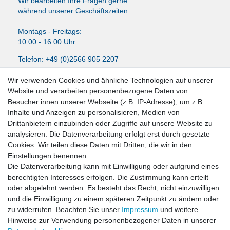
Wir bearbeiten Ihre Fragen gerne
während unserer Geschäftszeiten.
Montags - Freitags:
10:00 - 16:00 Uhr
Telefon: +49 (0)2566 905 2207
E-Mail:
LissyInterMo@t-online.de
Wir verwenden Cookies und ähnliche Technologien auf unserer
Website und verarbeiten personenbezogene Daten von
Besucher:innen unserer Webseite (z.B. IP-Adresse), um z.B.
Inhalte und Anzeigen zu personalisieren, Medien von
News-Letter abonieren
Drittanbietern einzubinden oder Zugriffe auf unsere Website zu
analysieren. Die Datenverarbeitung erfolgt erst durch gesetzte
VORNAME
NACHNAME
Cookies. Wir teilen diese Daten mit Dritten, die wir in den
Einstellungen benennen.
Newsletter
E-MAIL **
Die Datenverarbeitung kann mit Einwilligung oder aufgrund eines
Honig
berechtigten Interesses erfolgen. Die Zustimmung kann erteilt
oder abgelehnt werden. Es besteht das Recht, nicht einzuwilligen
Hiermit bestätige ich, dass ich die
Daten­schutz­erklärung
gelesen habe. Meine
und die Einwilligung zu einem späteren Zeitpunkt zu ändern oder
Einwilligung kann ich jederzeit widerrufen.**
zu widerrufen. Beachten Sie unser
Impressum
und weitere
Hinweise zur Verwendung personenbezogener Daten in unserer
Abonnieren