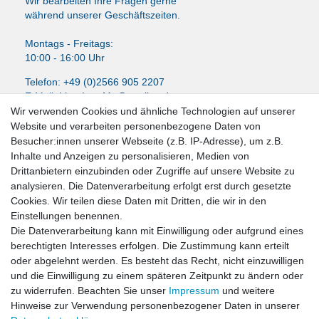
Wir bearbeiten Ihre Fragen gerne
während unserer Geschäftszeiten.
Montags - Freitags:
10:00 - 16:00 Uhr
Telefon: +49 (0)2566 905 2207
E-Mail:
LissyInterMo@t-online.de
Wir verwenden Cookies und ähnliche Technologien auf unserer
Website und verarbeiten personenbezogene Daten von
Besucher:innen unserer Webseite (z.B. IP-Adresse), um z.B.
Inhalte und Anzeigen zu personalisieren, Medien von
News-Letter abonieren
Drittanbietern einzubinden oder Zugriffe auf unsere Website zu
analysieren. Die Datenverarbeitung erfolgt erst durch gesetzte
VORNAME
NACHNAME
Cookies. Wir teilen diese Daten mit Dritten, die wir in den
Einstellungen benennen.
Newsletter
E-MAIL **
Die Datenverarbeitung kann mit Einwilligung oder aufgrund eines
Honig
berechtigten Interesses erfolgen. Die Zustimmung kann erteilt
oder abgelehnt werden. Es besteht das Recht, nicht einzuwilligen
Hiermit bestätige ich, dass ich die
Daten­schutz­erklärung
gelesen habe. Meine
und die Einwilligung zu einem späteren Zeitpunkt zu ändern oder
Einwilligung kann ich jederzeit widerrufen.**
zu widerrufen. Beachten Sie unser
Impressum
und weitere
Hinweise zur Verwendung personenbezogener Daten in unserer
Abonnieren