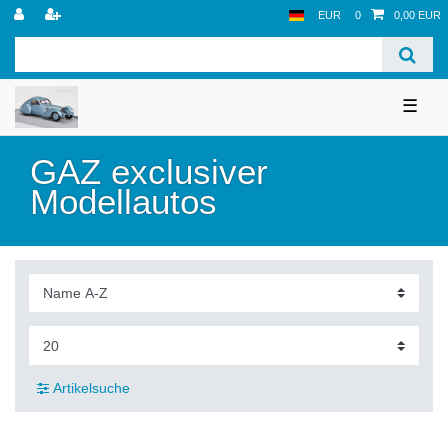
EUR
0
0,00 EUR
☰
GAZ exclusiver
Modellautos
Artikelsuche