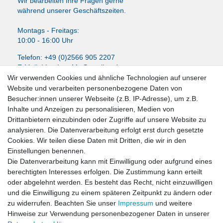
Wir bearbeiten Ihre Fragen gerne
während unserer Geschäftszeiten.
Montags - Freitags:
10:00 - 16:00 Uhr
Telefon: +49 (0)2566 905 2207
E-Mail:
LissyInterMo@t-online.de
Wir verwenden Cookies und ähnliche Technologien auf unserer
Website und verarbeiten personenbezogene Daten von
Besucher:innen unserer Webseite (z.B. IP-Adresse), um z.B.
Inhalte und Anzeigen zu personalisieren, Medien von
News-Letter abonieren
Drittanbietern einzubinden oder Zugriffe auf unsere Website zu
analysieren. Die Datenverarbeitung erfolgt erst durch gesetzte
VORNAME
NACHNAME
Cookies. Wir teilen diese Daten mit Dritten, die wir in den
Einstellungen benennen.
Newsletter
E-MAIL **
Die Datenverarbeitung kann mit Einwilligung oder aufgrund eines
Honig
berechtigten Interesses erfolgen. Die Zustimmung kann erteilt
oder abgelehnt werden. Es besteht das Recht, nicht einzuwilligen
Hiermit bestätige ich, dass ich die
Daten­schutz­erklärung
gelesen habe. Meine
und die Einwilligung zu einem späteren Zeitpunkt zu ändern oder
Einwilligung kann ich jederzeit widerrufen.**
zu widerrufen. Beachten Sie unser
Impressum
und weitere
Hinweise zur Verwendung personenbezogener Daten in unserer
Abonnieren