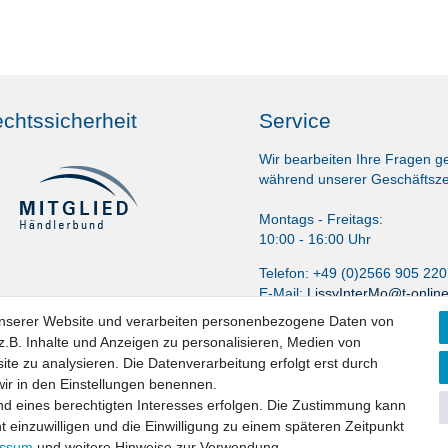
chtssicherheit
Service
Wir bearbeiten Ihre Fragen g
während unserer Geschäftsze
Montags - Freitags:
10:00 - 16:00 Uhr
Telefon: +49 (0)2566 905 22
E-Mail:
LissyInterMo@t-onlin
unserer Website und verarbeiten personenbezogene Daten von
.B. Inhalte und Anzeigen zu personalisieren, Medien von
ite zu analysieren. Die Datenverarbeitung erfolgt erst durch
 wir in den Einstellungen benennen.
nd eines berechtigten Interesses erfolgen. Die Zustimmung kann
t einzuwilligen und die Einwilligung zu einem späteren Zeitpunkt
aten­schutz­erklärung
AGB
Widerrufs­recht
Vertrag widerru
essum
und weitere Hinweise zur Verwendung