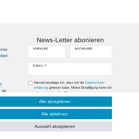
News-Letter abonieren
erne
VORNAME
NACHNAME
iten.
Newsletter
E-MAIL **
Honig
Hiermit bestätige ich, dass ich die
Daten­schutz­
07
erklärung
gelesen habe. Meine Einwilligung kann ich
e.de
jederzeit widerrufen.**
Alle akzeptieren
Abonnieren
Alle ablehnen
** Hierbei handelt es sich um ein Pflichtfeld.
Auswahl akzeptieren
Kontakt
fen