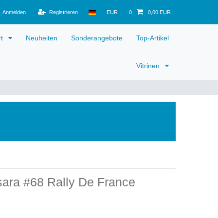
Anmelden
Registrieren
EUR
0
0,00 EUR
rt
Neuheiten
Sonderangebote
Top-Artikel
Vitrinen
sara #68 Rally De France