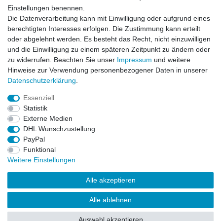
Einstellungen benennen.
Newsletter
E-MAIL **
Die Datenverarbeitung kann mit Einwilligung oder aufgrund eines
Honig
berechtigten Interesses erfolgen. Die Zustimmung kann erteilt
oder abgelehnt werden. Es besteht das Recht, nicht einzuwilligen
Hiermit bestätige ich, dass ich die
Daten­schutz­erklärung
gelesen habe. Meine
und die Einwilligung zu einem späteren Zeitpunkt zu ändern oder
Einwilligung kann ich jederzeit widerrufen.**
zu widerrufen. Beachten Sie unser
Impressum
und weitere
Hinweise zur Verwendung personenbezogener Daten in unserer
Abonnieren
Daten­schutz­erklärung
.
** Hierbei handelt es sich um ein Pflichtfeld.
Essenziell
Statistik
Externe Medien
Impressum
Daten­schutz­erklärung
AGB
DHL Wunschzustellung
PayPal
Funktional
Widerrufs­recht
Kontakt
Vertrag widerrufen
Weitere Einstellungen
Alle akzeptieren
LissyInterMo Modellautos Modellbausätze Vitrinen Modellautos
bekannter Hersteller Autoart Minichamps 1:43 1:18 1:12
Alle ablehnen
Sonderangebote Top-Angebote Neu OVP Modelcars
Auswahl akzeptieren