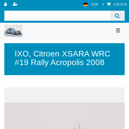
EUR
0
0,00 EUR
☰
IXO
,
Citroen XSARA WRC
#19 Rally Acropolis 2008