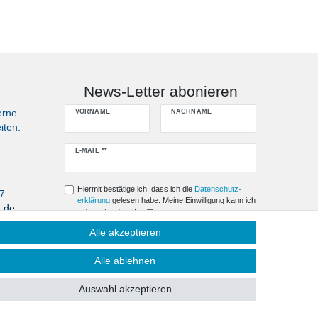
News-Letter abonieren
erne
VORNAME
NACHNAME
iten.
Newsletter
E-MAIL **
Honig
Hiermit bestätige ich, dass ich die
Daten­schutz­
07
erklärung
gelesen habe. Meine Einwilligung kann ich
e.de
jederzeit widerrufen.**
Alle akzeptieren
Abonnieren
Alle ablehnen
** Hierbei handelt es sich um ein Pflichtfeld.
Auswahl akzeptieren
Kontakt
fen