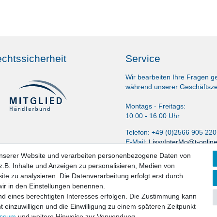
chtssicherheit
Service
Wir bearbeiten Ihre Fragen g
während unserer Geschäftsze
Montags - Freitags:
10:00 - 16:00 Uhr
Telefon: +49 (0)2566 905 22
E-Mail:
LissyInterMo@t-onlin
unserer Website und verarbeiten personenbezogene Daten von
.B. Inhalte und Anzeigen zu personalisieren, Medien von
ite zu analysieren. Die Datenverarbeitung erfolgt erst durch
 wir in den Einstellungen benennen.
nd eines berechtigten Interesses erfolgen. Die Zustimmung kann
t einzuwilligen und die Einwilligung zu einem späteren Zeitpunkt
aten­schutz­erklärung
AGB
Widerrufs­recht
Vertrag widerru
essum
und weitere Hinweise zur Verwendung